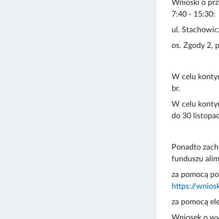
Wnioski o prz
7:40 - 15:30:
ul. Stachowic
os. Zgody 2, 
W celu kontyn
br.
W celu kontyn
do 30 listopad
Ponadto zachę
funduszu alim
za pomocą por
https://wnios
za pomocą ele
Wniosek o wyd