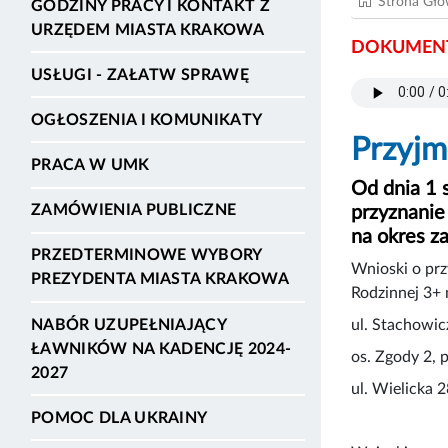
Strona Gł
GODZINY PRACY I KONTAKT Z
URZĘDEM MIASTA KRAKOWA
DOKUMENT
USŁUGI - ZAŁATW SPRAWĘ
OGŁOSZENIA I KOMUNIKATY
Przyjm
PRACA W UMK
Od dnia 1 
ZAMÓWIENIA PUBLICZNE
przyznanie
na okres z
PRZEDTERMINOWE WYBORY
Wnioski o prz
PREZYDENTA MIASTA KRAKOWA
Rodzinnej 3+ 
NABÓR UZUPEŁNIAJĄCY
ul. Stachowic
ŁAWNIKÓW NA KADENCJĘ 2024-
os. Zgody 2, 
2027
ul. Wielicka 2
POMOC DLA UKRAINY