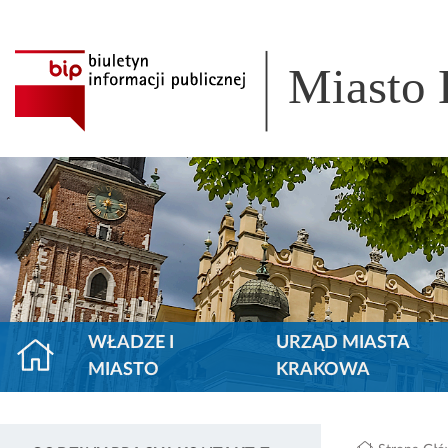
Miasto
WŁADZE I
URZĄD MIASTA
MIASTO
KRAKOWA