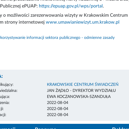
i Publicznej ePUAP:
https://epuap.gov.pl/wps/portal
.
 o możliwości zarezerwowania wizyty w Krakowskim Centrum 
m strony internetowej
www.umawianiewizyt.um.krakow.pl
orzystywanie informacji sektora publicznego - odmienne zasady
:
ikujący:
KRAKOWSKIE CENTRUM ŚWIADCZEŃ
edzialna:
JAN ŻĄDŁO - DYREKTOR WYDZIAŁU
ująca:
EWA KOCZANOWSKA-SZANDUŁA
enia:
2022-08-04
ji:
2022-08-04
cji:
2022-08-04