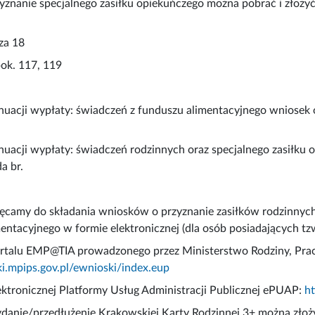
yznanie specjalnego zasiłku opiekuńczego można pobrać i złoży
za 18
pok. 117, 119
uacji wypłaty: świadczeń z funduszu alimentacyjnego wniosek 
uacji wypłaty: świadczeń rodzinnych oraz specjalnego zasiłku 
a br.
camy do składania wniosków o przyznanie zasiłków rodzinnych,
entacyjnego w formie elektronicznej (dla osób posiadających tzw
talu EMP@TIA prowadzonego przez Ministerstwo Rodziny, Pracy 
ki.mpips.gov.pl/ewnioski/index.eup
ktronicznej Platformy Usług Administracji Publicznej ePUAP:
ht
anie/przedłużenie Krakowskiej Karty Rodzinnej 3+ można złoży