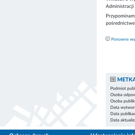
Administracj
Przypominamy
pośrednictwe
Ponowne wyk
METKA
Podmiot publ
Osoba odpowi
Osoba publik
Data wytworz
Data publikac
Data aktualiza