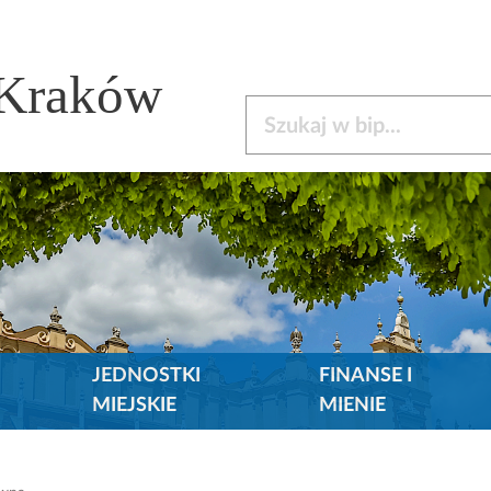
 Kraków
Szukaj w bip
JEDNOSTKI
FINANSE I
MIEJSKIE
MIENIE