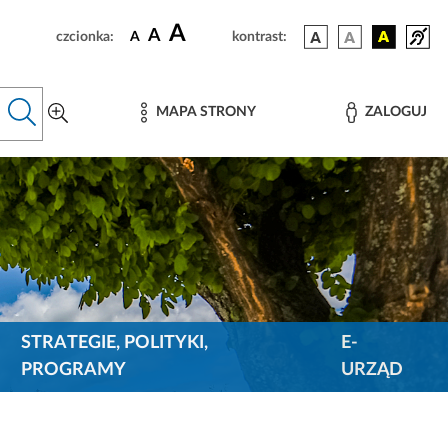
A
A
czcionka:
A
kontrast:
MAPA STRONY
ZALOGUJ
STRATEGIE, POLITYKI,
E-
PROGRAMY
URZĄD