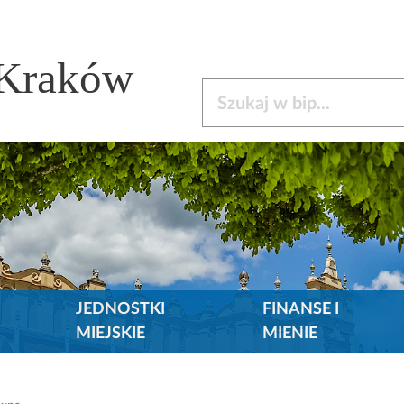
 Kraków
Szukaj w bip
JEDNOSTKI
FINANSE I
MIEJSKIE
MIENIE