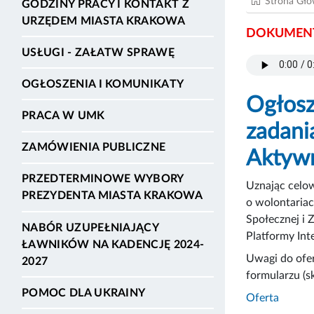
Strona Gł
GODZINY PRACY I KONTAKT Z
URZĘDEM MIASTA KRAKOWA
DOKUMENT
USŁUGI - ZAŁATW SPRAWĘ
OGŁOSZENIA I KOMUNIKATY
Ogłosz
PRACA W UMK
zadani
ZAMÓWIENIA PUBLICZNE
Aktywn
PRZEDTERMINOWE WYBORY
Uznając celow
PREZYDENTA MIASTA KRAKOWA
o wolontariac
Społecznej i 
NABÓR UZUPEŁNIAJĄCY
Platformy In
ŁAWNIKÓW NA KADENCJĘ 2024-
Uwagi do ofe
2027
formularzu (s
POMOC DLA UKRAINY
Oferta