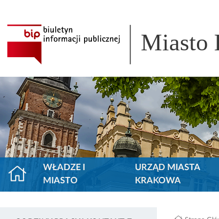
Miasto
WŁADZE I
URZĄD MIASTA
MIASTO
KRAKOWA