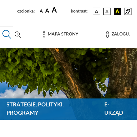
A
A
czcionka:
A
kontrast:
MAPA STRONY
ZALOGUJ
STRATEGIE, POLITYKI,
E-
PROGRAMY
URZĄD