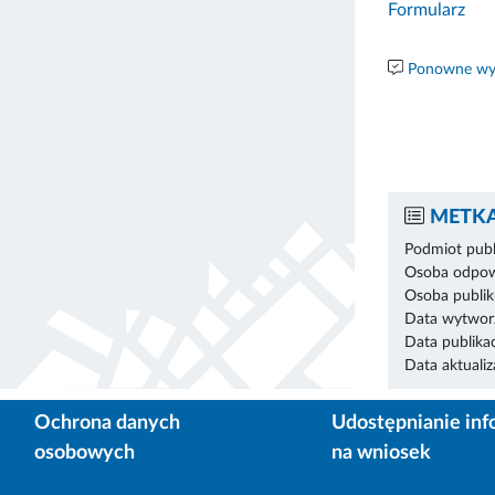
Formularz
Ponowne wyk
METKA
Podmiot publ
Osoba odpowi
Osoba publik
Data wytworz
Data publikac
Data aktualiza
Ochrona danych
Udostępnianie inf
osobowych
na wniosek