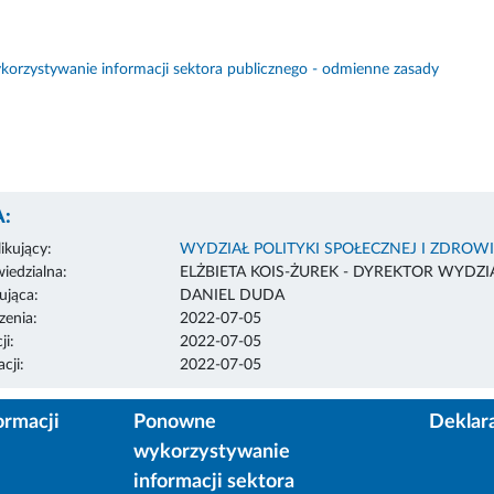
orzystywanie informacji sektora publicznego - odmienne zasady
:
ikujący:
WYDZIAŁ POLITYKI SPOŁECZNEJ I ZDROW
edzialna:
ELŻBIETA KOIS-ŻUREK - DYREKTOR WYDZI
ująca:
DANIEL DUDA
enia:
2022-07-05
ji:
2022-07-05
cji:
2022-07-05
ormacji
Ponowne
Deklar
wykorzystywanie
informacji sektora