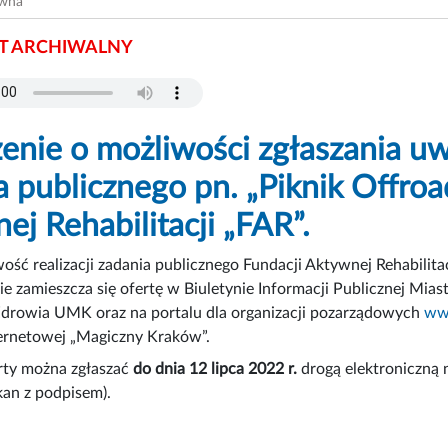
ówna
 ARCHIWALNY
enie o możliwości zgłaszania uwa
a publicznego pn. „Piknik Offro
ej Rehabilitacji „FAR”.
ość realizacji zadania publicznego Fundacji Aktywnej Rehabilitac
ie zamieszcza się ofertę w Biuletynie Informacji Publicznej Mia
Zdrowia UMK oraz na portalu dla organizacji pozarządowych
ww
ternetowej „Magiczny Kraków”.
rty można zgłaszać
do dnia 12 lipca 2022 r.
drogą elektroniczną 
kan z podpisem).