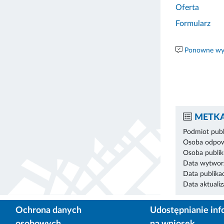
Oferta
Formularz
Ponowne wyk
METKA
Podmiot publ
Osoba odpowi
Osoba publik
Data wytworz
Data publikac
Data aktualiza
Ochrona danych
Udostępnianie inf
osobowych
na wniosek