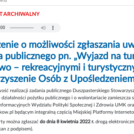
ówna
 ARCHIWALNY
enie o możliwości zgłaszania uwa
a publicznego pn. „Wyjazd na tur
wo – rekreacyjnymi i turystyczn
rzyszenie Osób z Upośledzeni
ość realizacji zadania publicznego Duszpasterskiego Stowarzy
 działalności pożytku publicznego i o wolontariacie zamieszcza s
informacyjnych Wydziału Polityki Społecznej i Zdrowia UMK ora
w.pl będącym integralną częścią Miejskiej Platformy Internet
rty można zgłaszać
do dnia 8 kwietnia 2022 r.
drogą elektroniczn
kan z podpisem).