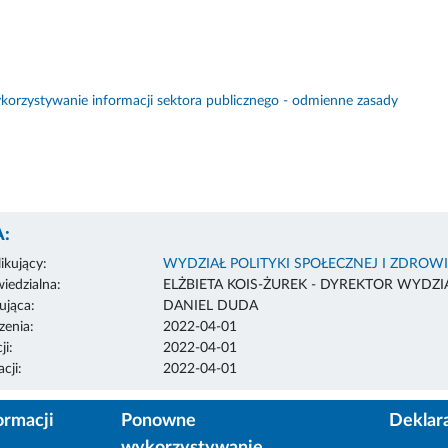
orzystywanie informacji sektora publicznego - odmienne zasady
:
ikujący:
WYDZIAŁ POLITYKI SPOŁECZNEJ I ZDROW
edzialna:
ELŻBIETA KOIS-ŻUREK - DYREKTOR WYDZI
ująca:
DANIEL DUDA
enia:
2022-04-01
ji:
2022-04-01
cji:
2022-04-01
ormacji
Ponowne
Deklar
wykorzystywanie