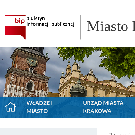
Miasto
WŁADZE I
URZĄD MIASTA
MIASTO
KRAKOWA