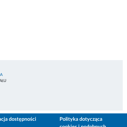
IA
AŁU
acja dostępności
Polityka dotycząca
cookies i podobnych