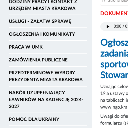
Strona Gł
GODZINY PRACY I KONTAKT Z
URZĘDEM MIASTA KRAKOWA
DOKUMENT
USŁUGI - ZAŁATW SPRAWĘ
OGŁOSZENIA I KOMUNIKATY
Ogłosz
PRACA W UMK
zadani
ZAMÓWIENIA PUBLICZNE
sporto
PRZEDTERMINOWE WYBORY
Stowa
PREZYDENTA MIASTA KRAKOWA
Uznając celow
NABÓR UZUPEŁNIAJĄCY
19 a ustawy o
ŁAWNIKÓW NA KADENCJĘ 2024-
na tablicach 
2027
www.ngo.krako
Uwagi do ofe
POMOC DLA UKRAINY
formularzu (s