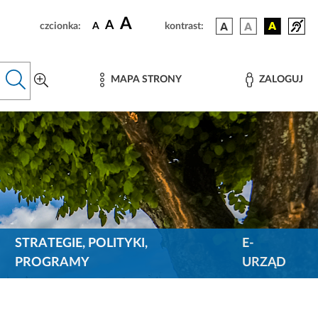
A
A
czcionka:
A
kontrast:
MAPA STRONY
ZALOGUJ
STRATEGIE, POLITYKI,
E-
PROGRAMY
URZĄD