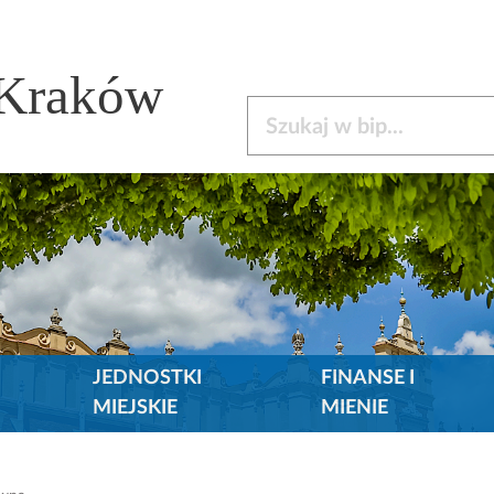
 Kraków
Szukaj w bip
JEDNOSTKI
FINANSE I
MIEJSKIE
MIENIE