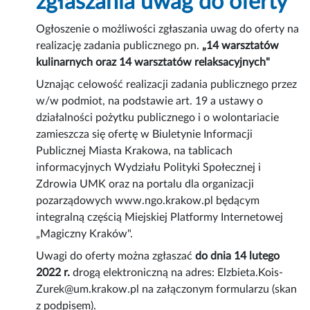
zgłaszania uwag do oferty
Ogłoszenie o możliwości zgłaszania uwag do oferty na
realizację zadania publicznego pn.
„14 warsztatów
kulinarnych oraz 14 warsztatów relaksacyjnych"
Uznając celowość realizacji zadania publicznego przez
w/w podmiot, na podstawie art. 19 a ustawy o
działalności pożytku publicznego i o wolontariacie
zamieszcza się ofertę w Biuletynie Informacji
Publicznej Miasta Krakowa, na tablicach
informacyjnych Wydziału Polityki Społecznej i
Zdrowia UMK oraz na portalu dla organizacji
pozarządowych www.ngo.krakow.pl będącym
integralną częścią Miejskiej Platformy Internetowej
„Magiczny Kraków".
Uwagi do oferty można zgłaszać
do dnia 14 lutego
2022 r.
drogą elektroniczną na adres: Elzbieta.Kois-
Zurek@um.krakow.pl na załączonym formularzu (skan
z podpisem).