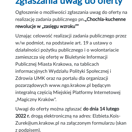
zgłaszania uwag do oferty
Ogłoszenie o możliwości zgłaszania uwag do oferty na
realizację zadania publicznego pn
.„Chochla-kuchenne
rewolucje w „zasięgu wzroku””
Uznając celowość realizacji zadania publicznego przez
w/w podmiot, na podstawie art. 19 a ustawy o
działalności pożytku publicznego i o wolontariacie
zamieszcza się ofertę w Biuletynie Informacji
Publicznej Miasta Krakowa, na tablicach
informacyjnych Wydziału Polityki Społecznej i
Zdrowia UMK oraz na portalu dla organizacji
pozarządowych www.ngo.krakow.pl będącym
integralną częścią Miejskiej Platformy Internetowej
„Magiczny Kraków".
Uwagi do oferty można zgłaszać
do dnia 14 lutego
2022 r.
drogą elektroniczną na adres: Elzbieta.Kois-
Zurek@um.krakow.pl na załączonym formularzu (skan
z podpisem).