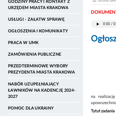
Strona Gł
GODZINY PRACY I KONTAKT Z
URZĘDEM MIASTA KRAKOWA
DOKUMENT
USŁUGI - ZAŁATW SPRAWĘ
OGŁOSZENIA I KOMUNIKATY
Ogłosz
PRACA W UMK
ZAMÓWIENIA PUBLICZNE
PRZEDTERMINOWE WYBORY
PREZYDENTA MIASTA KRAKOWA
NABÓR UZUPEŁNIAJĄCY
ŁAWNIKÓW NA KADENCJĘ 2024-
2027
na realizacj
upowszechnian
POMOC DLA UKRAINY
Tytuł zadania