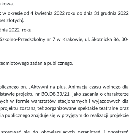
rakowa.
:
w okresie od 4 kwietnia 2022 roku do dnia 31 grudnia 2022
et złotych).
dnia 2022 roku.
ł Szkolno-Przedszkolny nr 7 w Krakowie, ul. Skotnicka 86, 30-
zedmiotowego zadania publicznego.
ublicznego pn. „Aktywni na plus. Animacja czasu wolnego dla
stawie projektu nr BO.D8.33/21, jako zadania o charakterze
yjnych w formie warsztatów stacjonarnych i wyjazdowych dla
projektu zostaną też zorganizowane spektakle teatralne oraz
a publicznego znajduje się w przyjętym do realizacji projekcie
t stosować się do obowiązujących ograniczeń i obostrzeń