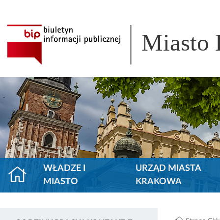
Miasto
WŁADZE I
URZĄD MIASTA
MIASTO
KRAKOWA