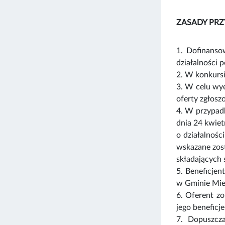
ZASADY PRZ
1. Dofinanso
działalności 
2. W konkursi
3. W celu wye
oferty zgłos
4. W przypadk
dnia 24 kwiet
o działalnośc
wskazane zost
składających 
5. Beneficjen
w Gminie Mie
6. Oferent zo
jego beneficj
7. Dopuszcza