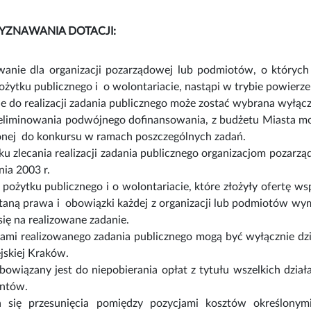
YZNAWANIA DOTACJI:
wanie dla organizacji pozarządowej lub podmiotów, o których
pożytku publicznego i o wolontariacie, nastąpi w trybie powierzen
e do realizacji zadania publicznego może zostać wybrana wyłącz
liminowania podwójnego dofinansowania, z budżetu Miasta może
zonej do konkursu w ramach poszczególnych zadań.
u zlecania realizacji zadania publicznego organizacjom pozar
nia 2003 r.
i pożytku publicznego i o wolontariacie, które złożyły ofertę w
aną prawa i obowiązki każdej z organizacji lub podmiotów wymi
się na realizowane zadanie.
tami realizowanego zadania publicznego mogą być wyłącznie dziec
jskiej Kraków.
bowiązany jest do niepobierania opłat z tytułu wszelkich dzia
entów.
 się przesunięcia pomiędzy pozycjami kosztów określonymi