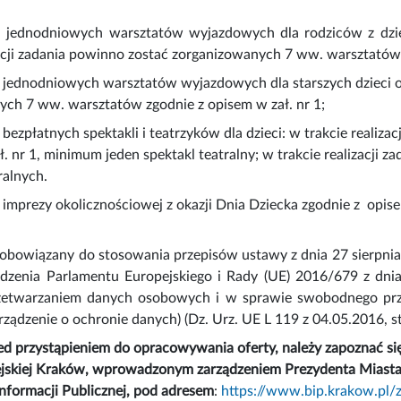
ja jednodniowych warsztatów wyjazdowych dla rodziców z dzie
zacji zadania powinno zostać zorganizowanych 7 ww. warsztatów 
a jednodniowych warsztatów wyjazdowych dla starszych dzieci od 
ch 7 ww. warsztatów zgodnie z opisem w zał. nr 1;
a bezpłatnych spektakli i teatrzyków dla dzieci: w trakcie realiz
ł. nr 1, minimum jeden spektakl teatralny; w trakcie realizacji
ralnych.
a imprezy okolicznościowej z okazji Dnia Dziecka zgodnie z opise
zobowiązany do stosowania przepisów ustawy z dnia 27 sierpnia 
ądzenia Parlamentu Europejskiego i Rady (UE) 2016/679 z dni
zetwarzaniem danych osobowych i w sprawie swobodnego pr
rządzenie o ochronie danych) (Dz. Urz. UE L 119 z 04.05.2016, str
 przystąpieniem do opracowywania oferty, należy zapoznać si
jskiej Kraków, wprowadzonym zarządzeniem Prezydenta Miasta K
Informacji Publicznej, pod adresem
:
https://www.bip.krakow.pl/