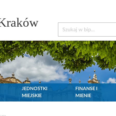
 Kraków
Szukaj w bip
JEDNOSTKI
FINANSE I
MIEJSKIE
MIENIE