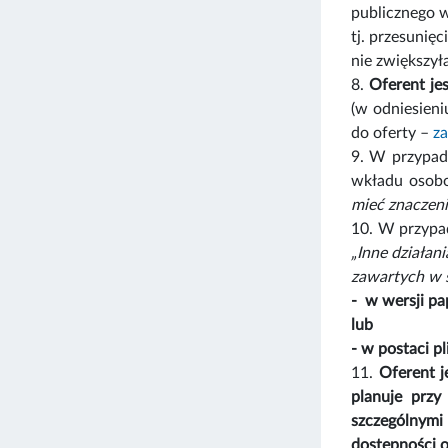
publicznego w 
tj. przesunię
nie zwiększył
8.
Oferent je
(w odniesien
do oferty –
za
9. W przypa
wkładu osobo
mieć znaczeni
10. W przypa
„Inne działan
zawartych w s
- w wersji pa
lub
- w postaci p
11.
Oferent j
planuje przy
szczególnymi
dostępności o