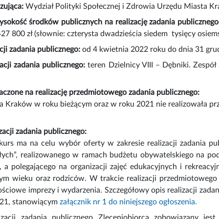
zująca:
Wydział Polityki Społecznej i Zdrowia Urzędu Miasta K
sokość środków publicznych na realizację zadania publicznego
27 800 zł (słownie: czterysta dwadzieścia siedem tysięcy osiems
cji zadania publicznego:
od 4 kwietnia 2022 roku do dnia 31 gru
zacji zadania publicznego:
teren Dzielnicy VIII – Dębniki. Zespó
aczone na realizację przedmiotowego zadania publicznego:
a Kraków w roku bieżącym oraz w roku 2021 nie realizowała pr
zacji zadania publicznego:
kurs ma na celu wybór oferty w zakresie realizacji zadania p
osłych”, realizowanego w ramach budżetu obywatelskiego na pod
, a polegającego na organizacji zajęć edukacyjnych i rekreac
ym wieku oraz rodziców. W trakcie realizacji przedmiotowego 
ościowe imprezy i wydarzenia. Szczegółowy opis realizacji zadani
/21, stanowiącym
załącznik nr 1 do niniejszego ogłoszenia.
izacji zadania publicznego Zleceniobiorca zobowiązany jes