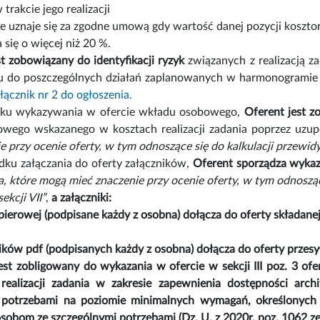
trakcie jego realizacji
cie uznaje się za zgodne umową gdy wartość danej pozycji koszto
a się o więcej niż 20 %.
st zobowiązany do identyfikacji ryzyk
związanych z realizacją z
iu do poszczególnych działań zaplanowanych w harmonogramie dz
łącznik nr 2 do ogłoszenia.
dku wykazywania w ofercie wkładu osobowego,
Oferent jest z
wego wskazanego w kosztach realizacji zadania poprzez uzupeł
e przy ocenie oferty, w tym odnoszące się do kalkulacji przewi
dku załączania do oferty załączników,
Oferent sporządza wykaz 
ia, które mogą mieć znaczenie przy ocenie oferty, w tym odnosz
ekcji VII”
,
a załączniki:
pierowej (podpisane każdy z osobna) dołącza do oferty składane
lików pdf (podpisanych każdy z osobna) dołącza do oferty przes
est zobligowany do wykazania w ofercie w sekcji III poz. 3 of
 realizacji zadania w zakresie zapewnienia dostępności arch
 potrzebami na poziomie minimalnych wymagań, określonych 
sobom ze szczególnymi potrzebami (Dz. U. z 2020r. poz. 1062 ze