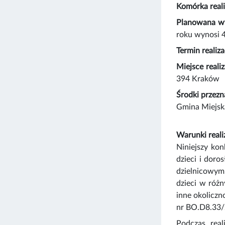
Komórka reali
Planowana wy
roku wynosi 4
Termin realiza
Miejsce reali
394 Kraków
Środki przezn
Gmina Miejsk
Warunki reali
Niniejszy kon
dzieci i dor
dzielnicowym
dzieci w różn
inne okoliczn
nr BO.D8.33
Podczas real