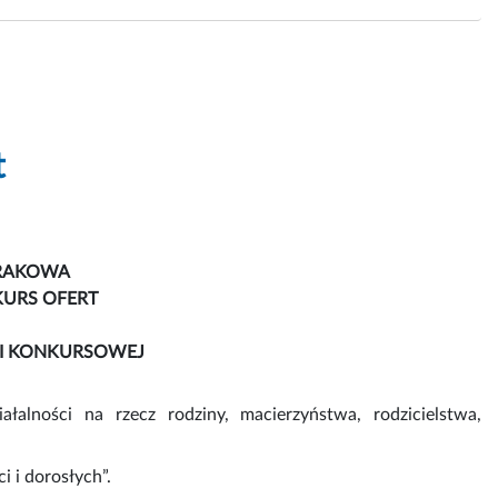
t
KRAKOWA
URS OFERT
I KONKURSOWEJ
łalności na rzecz rodziny, macierzyństwa, rodzicielstwa,
i i dorosłych”.