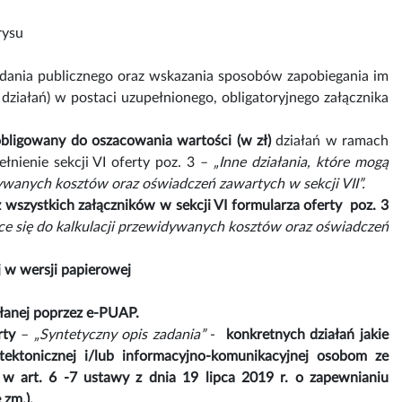
rysu
adania publicznego oraz wskazania sposobów zapobiegania im
iałań) w postaci uzupełnionego, obligatoryjnego załącznika
obligowany do oszacowania wartości (w zł)
działań w ramach
nienie sekcji VI oferty poz. 3 –
„Inne działania, które mogą
dywanych kosztów oraz oświadczeń zawartych w sekcji VII”.
wszystkich załączników w sekcji VI formularza oferty poz. 3
ące się do kalkulacji przewidywanych kosztów oraz oświadczeń
j w wersji papierowej
yłanej poprzez e-PUAP.
erty
–
„Syntetyczny opis zadania”
-
konkretnych działań jakie
itektonicznej i/lub informacyjno-komunikacyjnej osobom ze
w art. 6 -7 ustawy z dnia 19 lipca 2019 r. o zapewnianiu
 zm.).