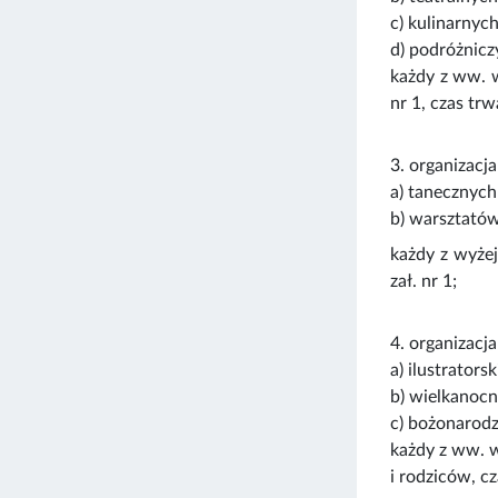
c) kulinarnych
d) podróżnicz
każdy z ww. w
nr 1, czas tr
3. organizacj
a) tanecznych
b) warsztatów
każdy z wyże
zał. nr 1;
4. organizacj
a) ilustrators
b) wielkanocn
c) bożonarod
każdy z ww. w
i rodziców, c