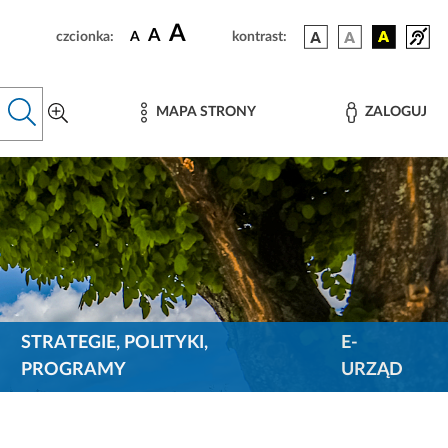
A
A
czcionka:
A
kontrast:
MAPA STRONY
ZALOGUJ
STRATEGIE, POLITYKI,
E-
PROGRAMY
URZĄD