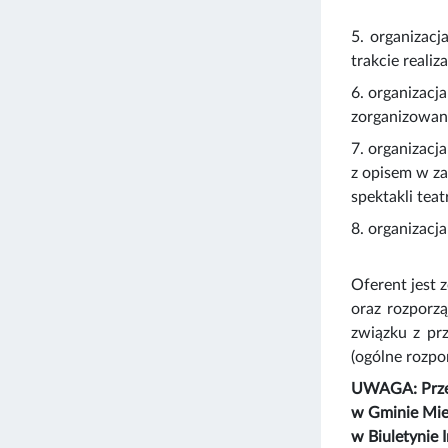
5. organizac
trakcie reali
6. organizacj
zorganizowany
7. organizacj
z opisem w za
spektakli teat
8. organizacj
Oferent jest 
oraz rozporz
związku z pr
(ogólne rozpo
UWAGA: Przed
w Gminie Mie
w Biuletynie 