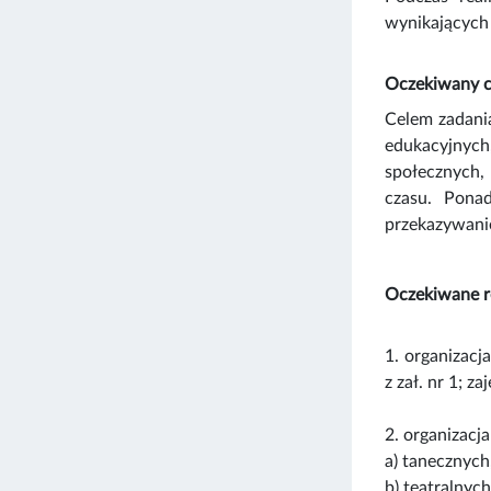
wynikających 
Oczekiwany ce
Celem zadania
edukacyjnych
społecznych,
czasu. Ponad
przekazywanie
Oczekiwane re
1. organizacj
z zał. nr 1; 
2. organizacj
a) tanecznych
b) teatralnych