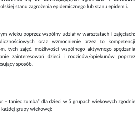
lskiej stanu zagrożenia epidemicznego lub stanu epidemii.
nym wieku poprzez wspólny udział w warsztatach i zajęciach:
okolicznościowych oraz wzmocnienie przez to kompetencji
om, tych zajęć, możliwości wspólnego aktywnego spędzania
anie zainteresowań dzieci i rodziców/opiekunów poprzez
esujący sposób.
or – taniec zumba” dla dzieci w 5 grupach wiekowych zgodnie
a każdej grupy wiekowej;