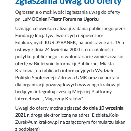
zgłaszania uwag do oferty
Ogłoszenie o możliwości zgłaszania uwag do oferty
pn.
„uMOCnieni”-Teatr Forum na Ugorku
Uznając celowość realizacji zadania publicznego przez
Fundację Inicjatyw Twórczych i Społeczno-
Edukacyjnych KURDYBANEK, na podstawie art. 19 a
ustawy z dnia 24 kwietnia 2003 r. o działalności
pożytku publicznego i o wolontariacie zamieszcza się
ofertę w Biuletynie Informacji Publicznej Miasta
Krakowa, na tablicach informacyjnych Wydziału
Polityki Społecznej i Zdrowia UMK oraz na portalu
dla organizacji pozarządowych www.ngo.krakow.pl
będącym integralną częścią Miejskiej Platformy
Internetowej „Magiczny Kraków".
Uwagi do oferty można zgłaszać
do dnia 10 września
2021 r.
drogą elektroniczną na adres: Elzbieta.Kois-
Zurek@um.krakow.pl na załączonym formularzu (skan
z podpisem).