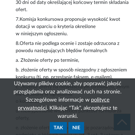
30 dni od daty określającej końcowy termin składania
ofert.
7.Komisja konkursowa proponuje wysokość kwot
dotacji w oparciu o kryteria określone
w niniejszym ogłoszeniu.
8.Oferta nie podlega ocenie i zostaje odrzucona z
powodu następujących błędów formalnych
a. Złożenie oferty po terminie,
b. złożenie oferty w sposób niezgodny z ogłoszeniem
konkursu (tj. np. przesłanie faksem, e-mailem),
Używamy plików cookie, aby poprawić jakość
c. złożenie oferty na niewłaściwym formularzu, innym
przeglądania oraz analizować ruch na stronie.
niż określony w ogłoszeniu
Szczegółowe informacje w
polityce
o konkursie,
prywatności
. Klikając "Tak", akceptujesz te
d. niewypełnienie wszystkich punktów formularza
warunki.
oferty,
TAK
NIE
e. złożenie oferty przez organizację pozarządową lub