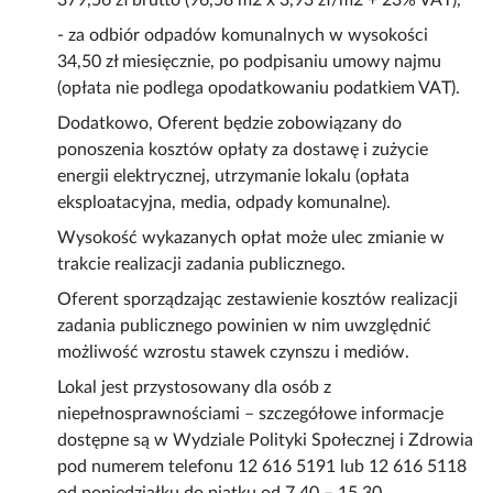
379,56 zł brutto (96,58 m2 x 3,93 zł/m2 + 23% VAT),
- za odbiór odpadów komunalnych w wysokości
34,50 zł miesięcznie, po podpisaniu umowy najmu
(opłata nie podlega opodatkowaniu podatkiem VAT).
Dodatkowo, Oferent będzie zobowiązany do
ponoszenia kosztów opłaty za dostawę i zużycie
energii elektrycznej, utrzymanie lokalu (opłata
eksploatacyjna, media, odpady komunalne).
Wysokość wykazanych opłat może ulec zmianie w
trakcie realizacji zadania publicznego.
Oferent sporządzając zestawienie kosztów realizacji
zadania publicznego powinien w nim uwzględnić
możliwość wzrostu stawek czynszu i mediów.
Lokal jest przystosowany dla osób z
niepełnosprawnościami – szczegółowe informacje
dostępne są w Wydziale Polityki Społecznej i Zdrowia
pod numerem telefonu 12 616 5191 lub 12 616 5118