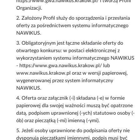
https://www.gwa.nawikus.krakow.pl/ i tworzą Profil
Organizacji.
2. Założony Profil służy do sporządzenia i przesłania
oferty za pośrednictwem systemu informatycznego
NAWIKUS.
3. Obligatoryjnym jest łączne składanie oferty do
otwartego konkursu: w postaci elektronicznej z
wykorzystaniem systemu informatycznego NAWIKUS
- https://www.gwa.nawikus.krakow.pl/ lub
www.nawikus.krakow.pl oraz w wersji papierowej,
wygenerowanej przez system informatyczny
NAWIKUS.
4. Oferta oraz załącznik (-i) składana (-e) w formie
papierowej dla swojej ważności muszą być opatrzone
datą, podpisem uprawnionej (-ych) statutowo osoby (-
ób) oraz pieczątką (-mi) imienną (-ymi).
5. Jeżeli osoby uprawnione do podpisania oferty nie
dysponują pieczątkami imiennymi, podpis musi być