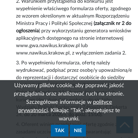
2. Warunkiem przystąpienia do konkursu jest
wypełnienie właściwego formularza oferty, zgodnego
ze wzorem określonym w aktualnym Rozporządzeniu
Ministra Pracy i Polityki Społecznej
(załącznik nr 2 do
ogłoszenia
) przy wykorzystaniu generatora wniosków
aplikacyjnych dostępnego na stronie internetowej
www.gwa.nawikus.krakow.pl lub
www.nawikus.krakow.pl, z wyłączeniem zadania 2.
3. Po wypełnieniu formularza, ofertę należy
wydrukować, podpisać przez osobę/y upoważnioną/e
do reprezentacji i dostarczyć osobiście do siedziby
Wydziału Polityki Społecznej i Zdrowia UMK, ul.
Używamy plików cookie, aby poprawić jakość
Dekerta 24, pok. nr 12 lub przesłać pocztą lub
przeglądania oraz analizować ruch na stronie.
kurierem (decyduje data wpływu do siedziby
Szczegółowe informacje w
polityce
Wydziału Polityki Społecznej i Zdrowia, ul. Dekerta
prywatności
. Klikając "Tak", akceptujesz te
24,
do 20 marca 2020 r. do godz. 15:00).
warunki.
4. Oferent winien przedstawić ofertę zgodnie z
TAK
NIE
zasadami uczciwej konkurencji, gwarantując