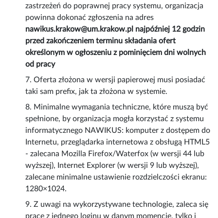
zastrzeżeń do poprawnej pracy systemu, organizacja
powinna dokonać zgłoszenia na adres
nawikus.krakow@um.krakow.pl najpóźniej 12 godzin
przed zakończeniem terminu składania ofert
określonym w ogłoszeniu z pominięciem dni wolnych
od pracy
7. Oferta złożona w wersji papierowej musi posiadać
taki sam prefix, jak ta złożona w systemie.
8. Minimalne wymagania techniczne, które muszą być
spełnione, by organizacja mogła korzystać z systemu
informatycznego NAWIKUS: komputer z dostępem do
Internetu, przeglądarka internetowa z obsługą HTML5
- zalecana Mozilla Firefox/Waterfox (w wersji 44 lub
wyższej), Internet Explorer (w wersji 9 lub wyższej),
zalecane minimalne ustawienie rozdzielczości ekranu:
1280×1024.
9. Z uwagi na wykorzystywane technologie, zaleca się
pracę z jednego loginu w danym momencie, tylko i