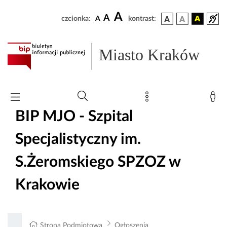
A
A
czcionka:
A
kontrast:
Miasto Kraków
BIP MJO - Szpital
Specjalistyczny im.
S.Żeromskiego SPZOZ w
Krakowie
Strona Podmiotowa
Ogłoszenia