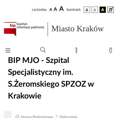
A
A
czcionka:
A
kontrast:
Miasto Kraków
BIP MJO - Szpital
Specjalistyczny im.
S.Żeromskiego SPZOZ w
Krakowie
Strona Podmiotowa
Ogłoszenia