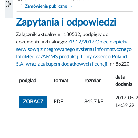
Zamówienia publiczne
Zapytania i odpowiedzi
Załącznik aktualny nr 180532, podpięty do
dokumentu aktualnego:
ZP 12/2017 Objęcie opieką
serwisową zintegrowanego systemu informatycznego
InfoMedica/AMMS produkcji firmy Assecco Poland
S.A. wraz z zakupem dodatkowych licencji.
nr 86220
data
podgląd
format
rozmiar
dodania
2017-05-
ZOBACZ ZAŁĄCZNIK
ZOBACZ
PDF
845.7 kB
14:39:29