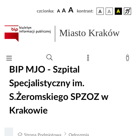
A
A
czcionka:
A
kontrast:
Miasto Kraków
BIP MJO - Szpital
Specjalistyczny im.
S.Żeromskiego SPZOZ w
Krakowie
Strona Podmiotowa
Ogłoszenia