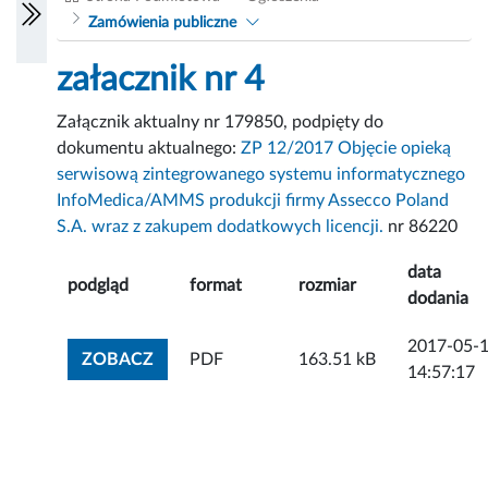
Zamówienia publiczne
załacznik nr 4
Załącznik aktualny nr 179850, podpięty do
dokumentu aktualnego:
ZP 12/2017 Objęcie opieką
serwisową zintegrowanego systemu informatycznego
InfoMedica/AMMS produkcji firmy Assecco Poland
S.A. wraz z zakupem dodatkowych licencji.
nr 86220
data
podgląd
format
rozmiar
dodania
2017-05-
ZOBACZ ZAŁĄCZNIK
ZOBACZ
PDF
163.51 kB
14:57:17