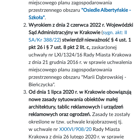
miejscowego planu zagospodarowania
przestrzennego obszaru
"Osiedle Albertyńskie -
Szkoła"
.
Wyrokiem z dnia 2 czerwca 2022 r. Wojewódzki
Sąd Administracyjny w Krakowie
(
sygn. akt: II
SA/Kr 388/22
)
stwierdził nieważność § 4 ust. 1
pkt 26 i § 7 ust. 8 pkt 2 lit. c,
zaskarżonej
uchwały nr LXI/1324/16 Rady Miasta Krakowa
z dnia 21 grudnia 2016 r. w sprawie uchwalenia
miejscowego planu zagospodarowania
przestrzennego obszaru "Marii Dąbrowskiej -
Bieńczycka".
Od dnia 1 lipca 2020 r. w Krakowie obowiązują
nowe zasady sytuowania obiektów małej
architektury, tablic reklamowych i urządzeń
reklamowych oraz ogrodzeń.
Zasady te zostały
określone w tzw. uchwale krajobrazowej tj.
w uchwale nr
XXXVI/908/20
Rady Miasta
Krakowa z dnia 26 lutego 2020 r. w sprawie