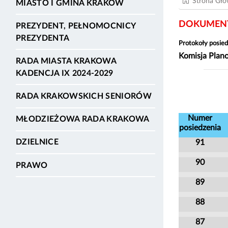
Strona Gł
MIASTO I GMINA KRAKÓW
DOKUMENT
PREZYDENT, PEŁNOMOCNICY
PREZYDENTA
Protokoły posied
Komisja Plan
RADA MIASTA KRAKOWA
KADENCJA IX 2024-2029
RADA KRAKOWSKICH SENIORÓW
Numer
MŁODZIEŻOWA RADA KRAKOWA
posiedzenia
DZIELNICE
91
90
PRAWO
89
88
87