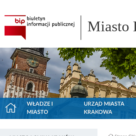
Miasto
WŁADZE I
URZĄD MIASTA
MIASTO
KRAKOWA