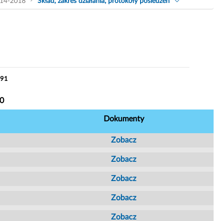
14-2018
Skład, zakres działania, protokoły posiedzeń
 91
10
Dokumenty
Zobacz
Zobacz
Zobacz
Zobacz
Zobacz