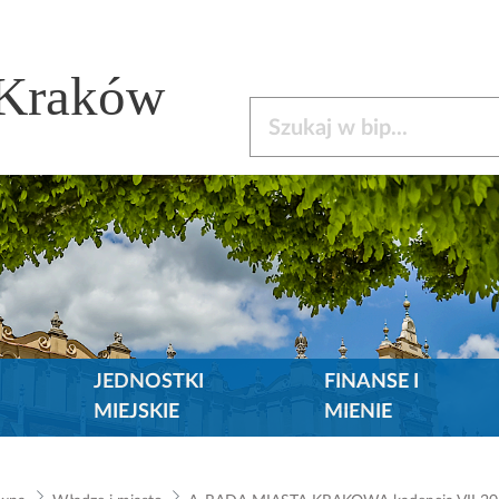
 Kraków
Szukaj w bip
JEDNOSTKI
FINANSE I
MIEJSKIE
MIENIE