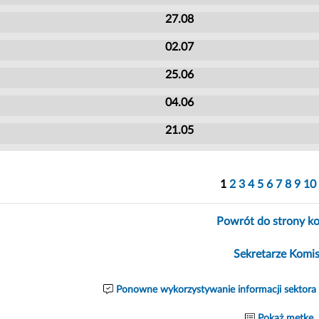
27.08
02.07
25.06
04.06
21.05
1
2
3
4
5
6
7
8
9
10
Powrót do strony ko
Sekretarze Komis
Ponowne wykorzystywanie informacji sektora 
Pokaż metkę