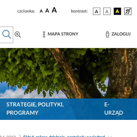
A
A
czcionka:
A
kontrast:
MAPA STRONY
ZALOGUJ
STRATEGIE, POLITYKI,
E-
PROGRAMY
URZĄD