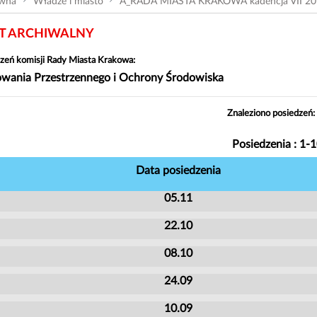
ówna
Władze i miasto
A_RADA MIASTA KRAKOWA kadencja VII 20
 ARCHIWALNY
zeń komisji Rady Miasta Krakowa:
owania Przestrzennego i Ochrony Środowiska
Znaleziono posiedzeń:
Posiedzenia : 1-
Data posiedzenia
05.11
22.10
08.10
24.09
10.09