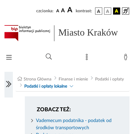
A
A
czcionka:
A
kontrast:
Miasto Kraków
Strona Główna
Finanse i mienie
Podatki i opłaty
Podatki i opłaty lokalne
ZOBACZ TEŻ:
Vademecum podatnika - podatek od
środków transportowych