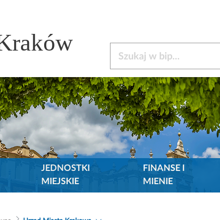
 Kraków
Szukaj w bip
JEDNOSTKI
FINANSE I
MIEJSKIE
MIENIE