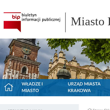
Miasto
WŁADZE I
URZĄD MIASTA
MIASTO
KRAKOWA