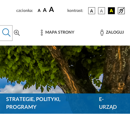
A
A
czcionka:
A
kontrast:
MAPA STRONY
ZALOGUJ
STRATEGIE, POLITYKI,
E-
PROGRAMY
URZĄD