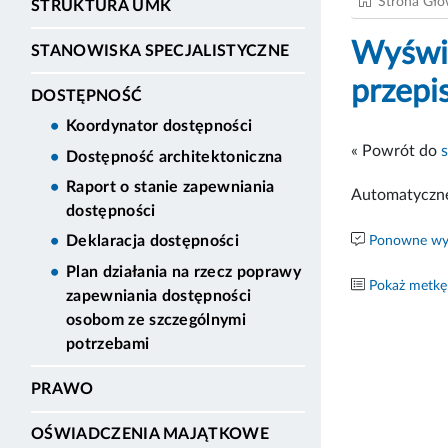
Strona Gł
STRUKTURA UMK
Wyświe
STANOWISKA SPECJALISTYCZNE
przepi
DOSTĘPNOŚĆ
Koordynator dostępności
« Powrót do
Dostępność architektoniczna
Raport o stanie zapewniania
Automatyczne
dostępności
Deklaracja dostępności
Ponowne wyk
Plan działania na rzecz poprawy
Pokaż metkę
zapewniania dostępności
osobom ze szczególnymi
potrzebami
PRAWO
OŚWIADCZENIA MAJĄTKOWE