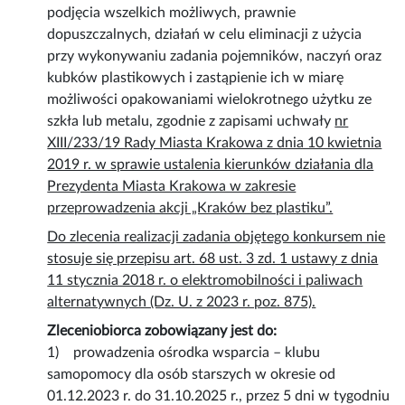
podjęcia wszelkich możliwych, prawnie
dopuszczalnych, działań w celu eliminacji z użycia
przy wykonywaniu zadania pojemników, naczyń oraz
kubków plastikowych i zastąpienie ich w miarę
możliwości opakowaniami wielokrotnego użytku ze
szkła lub metalu, zgodnie z zapisami uchwały
nr
XIII/233/19 Rady Miasta Krakowa z dnia 10 kwietnia
2019 r. w sprawie ustalenia kierunków działania dla
Prezydenta Miasta Krakowa w zakresie
przeprowadzenia akcji „Kraków bez plastiku”.
Do zlecenia realizacji zadania objętego konkursem nie
stosuje się przepisu art. 68 ust. 3 zd. 1 ustawy z dnia
11 stycznia 2018 r. o elektromobilności i paliwach
alternatywnych (Dz. U. z 2023 r. poz. 875).
Zleceniobiorca zobowiązany jest do:
1) prowadzenia ośrodka wsparcia – klubu
samopomocy dla osób starszych w okresie od
01.12.2023 r. do 31.10.2025 r., przez 5 dni w tygodniu