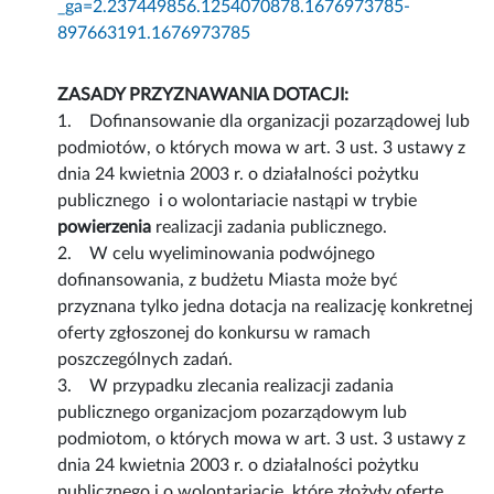
_ga=2.237449856.1254070878.1676973785-
897663191.1676973785
ZASADY PRZYZNAWANIA DOTACJI:
1. Dofinansowanie dla organizacji pozarządowej lub
podmiotów, o których mowa w art. 3 ust. 3 ustawy z
dnia 24 kwietnia 2003 r. o działalności pożytku
publicznego i o wolontariacie nastąpi w trybie
powierzenia
realizacji zadania publicznego.
2. W celu wyeliminowania podwójnego
dofinansowania, z budżetu Miasta może być
przyznana tylko jedna dotacja na realizację konkretnej
oferty zgłoszonej do konkursu w ramach
poszczególnych zadań.
3. W przypadku zlecania realizacji zadania
publicznego organizacjom pozarządowym lub
podmiotom, o których mowa w art. 3 ust. 3 ustawy z
dnia 24 kwietnia 2003 r. o działalności pożytku
publicznego i o wolontariacie, które złożyły ofertę