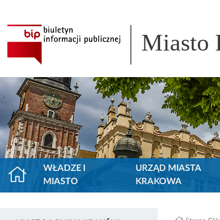
Miasto
WŁADZE I
URZĄD MIASTA
MIASTO
KRAKOWA