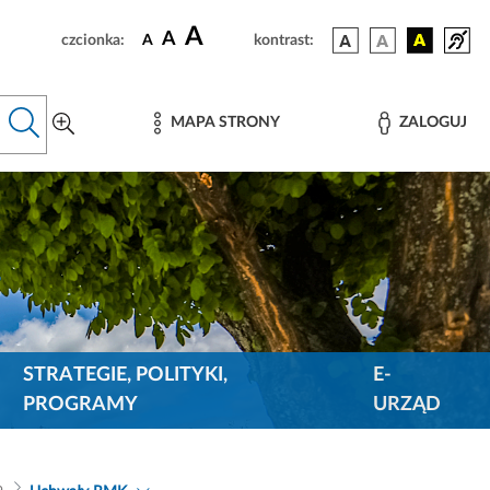
A
A
czcionka:
A
kontrast:
MAPA STRONY
ZALOGUJ
STRATEGIE, POLITYKI,
E-
PROGRAMY
URZĄD