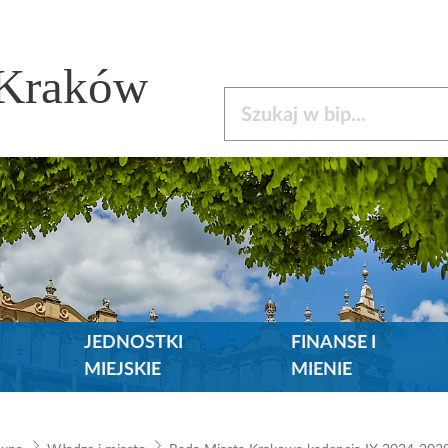
 Kraków
Szukaj w bip
JEDNOSTKI
FINANSE I
MIEJSKIE
MIENIE