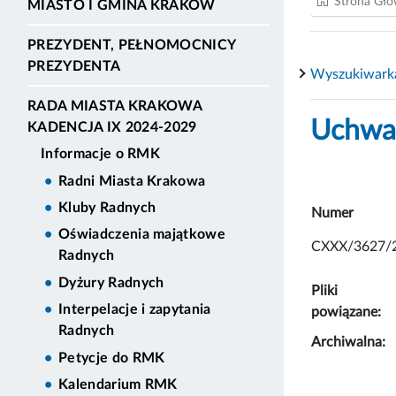
Strona Gł
MIASTO I GMINA KRAKÓW
PREZYDENT, PEŁNOMOCNICY
PREZYDENTA
Wyszukiwark
RADA MIASTA KRAKOWA
Uchwał
KADENCJA IX 2024-2029
Informacje o RMK
Radni Miasta Krakowa
Kluby Radnych
Numer
Oświadczenia majątkowe
CXXX/3627/
Radnych
Dyżury Radnych
Pliki
Interpelacje i zapytania
powiązane:
Radnych
Archiwalna:
Petycje do RMK
Kalendarium RMK