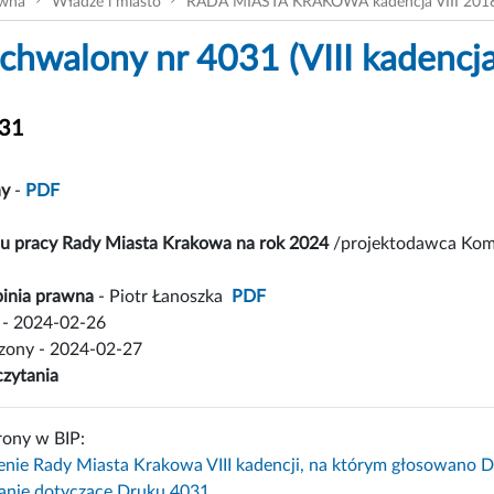
ówna
Władze i miasto
RADA MIASTA KRAKOWA kadencja VIII 201
chwalony nr 4031 (VIII kadencja
031
ny
-
PDF
anu pracy Rady Miasta Krakowa na rok 2024
/projektodawca Komis
inia prawna
- Piotr Łanoszka
PDF
- 2024-02-26
czony - 2024-02-27
czytania
rony w BIP:
enie Rady Miasta Krakowa VIII kadencji, na którym głosowano 
nie dotyczące Druku 4031