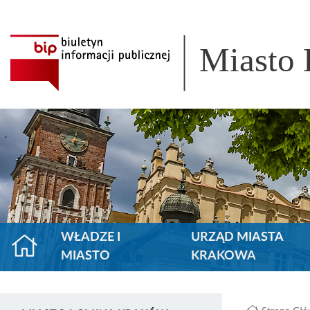
Miasto
WŁADZE I
URZĄD MIASTA
MIASTO
KRAKOWA