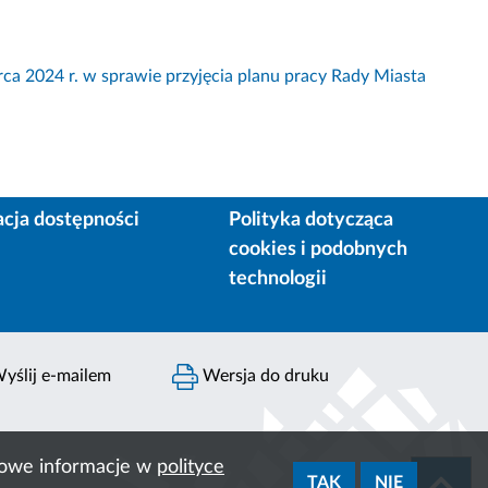
24 r. w sprawie przyjęcia planu pracy Rady Miasta
acja dostępności
Polityka dotycząca
cookies i podobnych
technologii
yślij e-mailem
Wersja do druku
ółowe informacje w
polityce
TAK
NIE