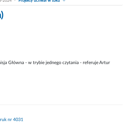
8-2024
Projekty uchwał w toku
)
ja Główna - w trybie jednego czytania - referuje Artur
Druk nr 4031