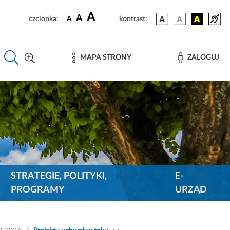
A
A
czcionka:
A
kontrast:
MAPA STRONY
ZALOGUJ
STRATEGIE, POLITYKI,
E-
PROGRAMY
URZĄD