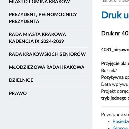
Strona Gł
MIASTO I GMINA KRAKÓW
Druk u
PREZYDENT, PEŁNOMOCNICY
PREZYDENTA
Druk nr 4
RADA MIASTA KRAKOWA
KADENCJA IX 2024-2029
4031_niejaw
RADA KRAKOWSKICH SENIORÓW
Przyjęcie pl
MŁODZIEŻOWA RADA KRAKOWA
Buszek/
Pozytywna op
DZIELNICE
Data wpływu 
Projekt dorę
PRAWO
tryb jednego 
Powiązane st
Posiedz
Głosowa