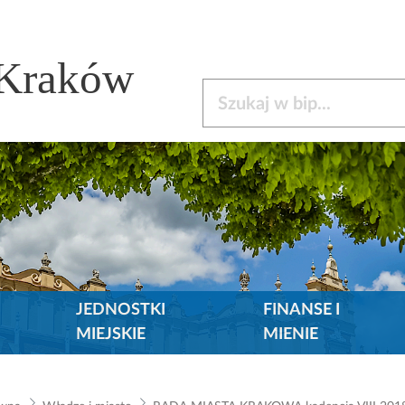
 Kraków
Szukaj w bip
JEDNOSTKI
FINANSE I
MIEJSKIE
MIENIE