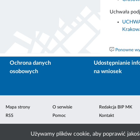
Uchwała podj
UCHWAŁA
Krakowa
Ponowne wyk
Ochrona danych
Udostępnianie inf
osobowych
na wniosek
Mapa strony
O serwisie
Redakcja BIP MK
RSS
Pomoc
Kontakt
Używamy plików cookie, aby poprawić jakoś