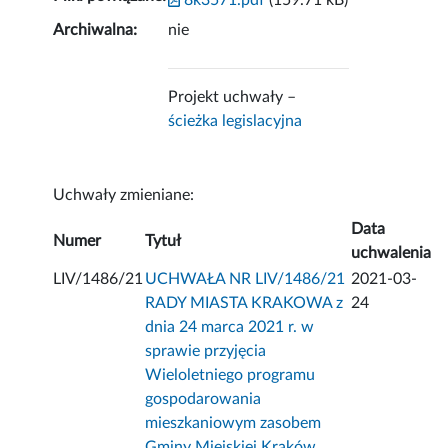
8k3571.pdf
(159.71 kB)
Archiwalna:
nie
Projekt uchwały –
ścieżka legislacyjna
Uchwały zmieniane:
Data
Numer
Tytuł
uchwalenia
LIV/1486/21
UCHWAŁA NR LIV/1486/21
2021-03-
RADY MIASTA KRAKOWA z
24
dnia 24 marca 2021 r. w
sprawie przyjęcia
Wieloletniego programu
gospodarowania
mieszkaniowym zasobem
Gminy Miejskiej Kraków