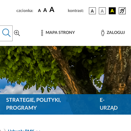
A
A
czcionka:
A
kontrast:
MAPA STRONY
ZALOGUJ
STRATEGIE, POLITYKI,
E-
PROGRAMY
URZĄD