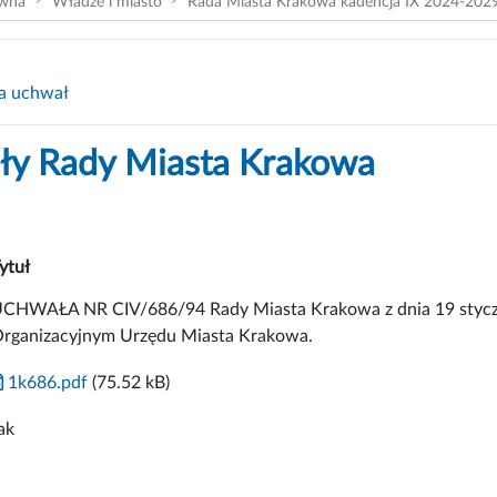
ówna
Władze i miasto
Rada Miasta Krakowa kadencja IX 2024-202
a uchwał
y Rady Miasta Krakowa
ytuł
CHWAŁA NR CIV/686/94 Rady Miasta Krakowa z dnia 19 styczni
rganizacyjnym Urzędu Miasta Krakowa.
1k686.pdf
(75.52 kB)
ak