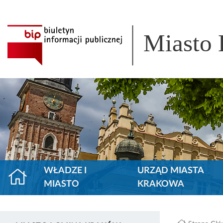
Miasto
WŁADZE I
URZĄD MIASTA
MIASTO
KRAKOWA