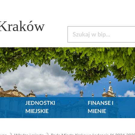
 Kraków
Szukaj w bip
JEDNOSTKI
FINANSE I
MIEJSKIE
MIENIE