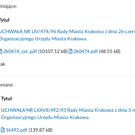
niające:
Tytuł
UCHWAŁA NR LIV/474/96 Rady Miasta Krakowa z dnia 26 czerw
Organizacyjnego Urzędu Miasta Krakowa.
2k0474_zał..pdf
(10107.12 kB)
2k0474.pdf
(48.55 kB)
tak
niane:
Tytuł
3
UCHWAŁA NR LXXVII/492/93 Rady Miasta Krakowa z dnia 5 ma
Organizacyjnego Urzędu Miasta Krakowa.
1k492.pdf
(139.87 kB)