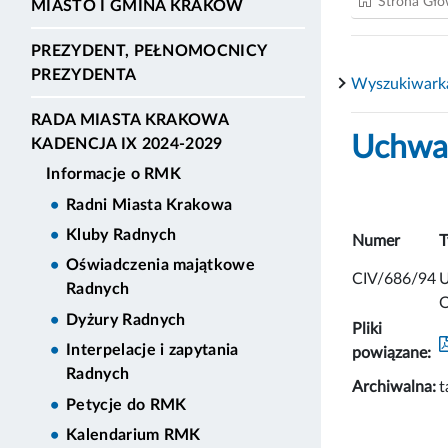
Strona Gł
MIASTO I GMINA KRAKÓW
PREZYDENT, PEŁNOMOCNICY
PREZYDENTA
Wyszukiwark
RADA MIASTA KRAKOWA
Uchwał
KADENCJA IX 2024-2029
Informacje o RMK
Radni Miasta Krakowa
Kluby Radnych
Numer
T
Oświadczenia majątkowe
CIV/686/94
U
Radnych
O
Dyżury Radnych
Pliki
Interpelacje i zapytania
powiązane:
Radnych
Archiwalna:
t
Petycje do RMK
Kalendarium RMK