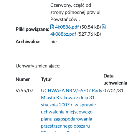
Czerwony, część od
strony północnej przy ul.
Powstańców''.
4k0886.pdf
(50.54 kB)
Pliki powiązane:
4k0886z.pdf
(527.76 kB)
Archiwalna:
nie
Uchwały zmieniające:
Data
Numer
Tytuł
uchwalenia
V/55/07
UCHWAŁA NR V/55/07 Rady
07/01/31
Miasta Krakowa z dnia 31
stycznia 2007 r. w sprawie
uchwalenia miejscowego
planu zagospodarowania
przestrzennego obszaru