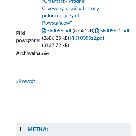
''Cmentarz - Prądnik
Czerwony, część od strony
północnej przy ul.
Powstańców''.
5k0055.pdf
(87.40 kB)
5k0055z1.pdf
Pliki
(2686.25 kB)
5k0055z2.pdf
powiązane:
(3127.72 kB)
Archiwalna:
nie
« Powrót
METKA: