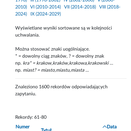
1998)
III (1998-2002)
IV (2002-2006)
V (2006-
2010)
VI (2010-2014)
VII (2014-2018)
VIII (2018-
2024)
IX (2024-2029)
Wyświetlane wyniki sortowane są w kolejności
uchwalania.
Można stosować znaki uogólniające.
* = dowolny ciąg znaków, ? = dowolny znak
np.
kra* = krakow,kraków,krakowa,krakowski ...
np.
miast? = miasto,miastu,miasta ...
Znaleziono 1600 rekordów odpowiadających
zapytaniu.
Rekordy: 61-80
Numer
Data
Tytuł