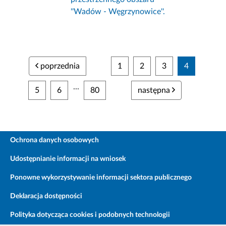
''Wadów - Węgrzynowice''.
poprzednia
1
2
3
4
...
5
6
80
następna
Ochrona danych osobowych
Udostępnianie informacji na wniosek
Ponowne wykorzystywanie informacji sektora publicznego
Deklaracja dostępności
Polityka dotycząca cookies i podobnych technologii