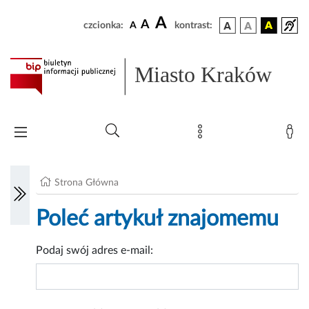
A
A
czcionka:
A
kontrast:
Miasto Kraków
Strona Główna
Poleć artykuł znajomemu
Podaj swój adres e-mail: