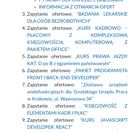
PYTANIA I ODPOWIEDZI z załącznikami
INFORMACJA Z OTWARCIA OFERT
Zapytanie ofertowe:
"BADANIA LEKARSKIE
DLA OSÓB BEZROBOTNYCH"
Zapytanie ofertowe:
„KURS KADROWO –
PŁACOWY Z KOMPLEKSOWĄ
KSIĘGOWOŚCIĄ KOMPUTEROWĄ Z
PAKIETEM OFFICE”
Zapytanie ofertowe:
„KURS PRAWA JAZDY
KAT. D po B z egzaminem państwowym”
Zapytanie ofertowe:
„PAKIET PROGRAMISTA
FRONT I BACK-END DEVELOPER”
Zapytanie ofertowe:
"„Dostawa urządzeń
wielofunkcyjnych dla Grodzkiego Urzędu Pracy
w Krakowie, ul. Wąwozowa 34”
Zapytanie ofertowe:
"KSIĘGOWOŚĆ Z
ELEMENTAMI KADR I PŁAC"
Zapytanie ofertowe:
"KURS JAVASCRIPT
DEVELOPER: REACT”