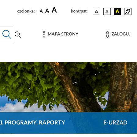
A
A
czcionka:
A
kontrast:
MAPA STRONY
ZALOGUJ
KI, PROGRAMY, RAPORTY
E-URZĄD