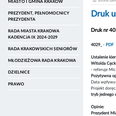
Strona Gł
MIASTO I GMINA KRAKÓW
Druk u
PREZYDENT, PEŁNOMOCNICY
PREZYDENTA
Druk nr 4
RADA MIASTA KRAKOWA
KADENCJA IX 2024-2029
4029_
-
PDF
RADA KRAKOWSKICH SENIORÓW
Ustalenie kie
MŁODZIEŻOWA RADA KRAKOWA
Witolda Cęck
- referuje Mi
DZIELNICE
Pozytywna op
Data wpływu 
PRAWO
Projekt dorę
tryb jednego 
Opinie:
Prezydent Mi