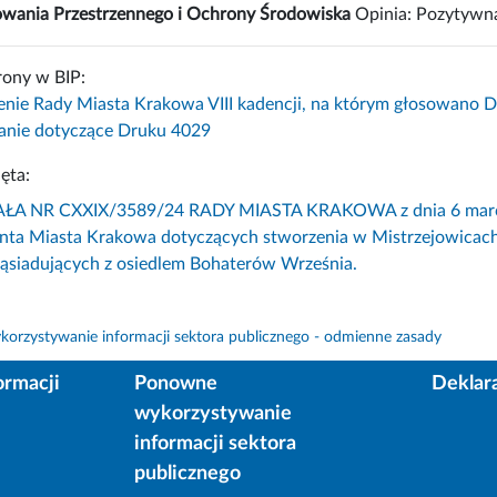
owania Przestrzennego i Ochrony Środowiska
Opinia: Pozytywn
rony w BIP:
enie Rady Miasta Krakowa VIII kadencji, na którym głosowano 
nie dotyczące Druku 4029
ęta:
 NR CXXIX/3589/24 RADY MIASTA KRAKOWA z dnia 6 marca 202
nta Miasta Krakowa dotyczących stworzenia w Mistrzejowicach 
sąsiadujących z osiedlem Bohaterów Września.
orzystywanie informacji sektora publicznego - odmienne zasady
ormacji
Ponowne
Deklar
wykorzystywanie
informacji sektora
publicznego