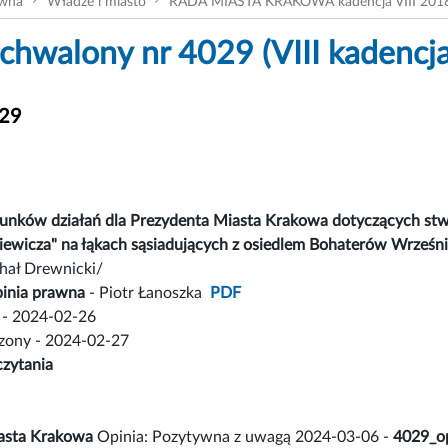
ówna
Władze i miasto
RADA MIASTA KRAKOWA kadencja VIII 201
chwalony nr 4029 (VIII kadencja
029
runków działań dla Prezydenta Miasta Krakowa dotyczących stw
iewicza" na łąkach sąsiadujących z osiedlem Bohaterów Wrześn
chał Drewnicki/
inia prawna
- Piotr Łanoszka
PDF
- 2024-02-26
czony - 2024-02-27
czytania
asta Krakowa
Opinia: Pozytywna z uwagą 2024-03-06 -
4029_o