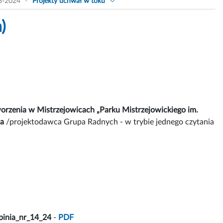
8-2024
Projekty uchwał w toku
)
orzenia w Mistrzejowicach „Parku Mistrzejowickiego im.
ia
/projektodawca Grupa Radnych - w trybie jednego czytania
pinia_nr_14_24
-
PDF