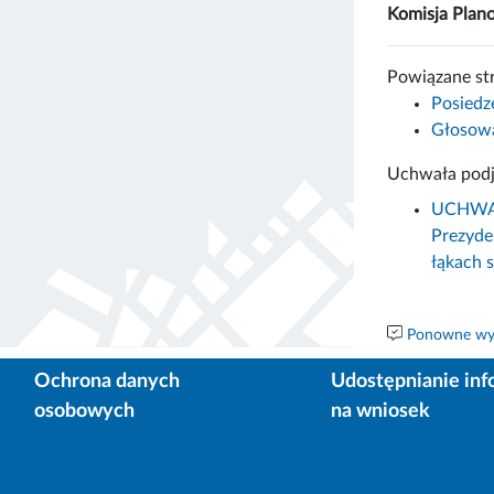
Komisja Plan
Powiązane st
Posiedz
Głosowa
Uchwała podj
UCHWAŁA
Prezyde
łąkach 
Ponowne wyk
Ochrona danych
Udostępnianie inf
osobowych
na wniosek