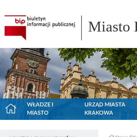
Miasto
WŁADZE I
URZĄD MIASTA
MIASTO
KRAKOWA