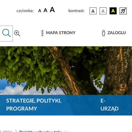
A
A
czcionka:
A
kontrast:
MAPA STRONY
ZALOGUJ
STRATEGIE, POLITYKI,
E-
PROGRAMY
URZĄD