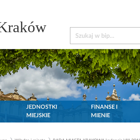
 Kraków
Szukaj w bip
JEDNOSTKI
FINANSE I
MIEJSKIE
MIENIE