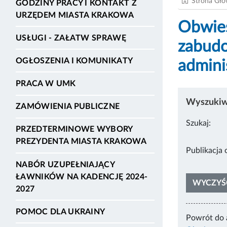
Strona Gł
GODZINY PRACY I KONTAKT Z
URZĘDEM MIASTA KRAKOWA
Obwies
USŁUGI - ZAŁATW SPRAWĘ
zabudo
OGŁOSZENIA I KOMUNIKATY
admini
PRACA W UMK
Wyszukiwa
ZAMÓWIENIA PUBLICZNE
Szukaj:
PRZEDTERMINOWE WYBORY
PREZYDENTA MIASTA KRAKOWA
Pub
NABÓR UZUPEŁNIAJĄCY
ŁAWNIKÓW NA KADENCJĘ 2024-
WYCZYŚ
2027
POMOC DLA UKRAINY
Powrót do 