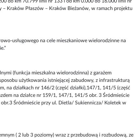
do km 70.799 linii nr 133 i od km 0.000 do 16.000 linii nr
ny – Kraków Płaszów – Kraków Bieżanów, w ramach projektu
owo-usługowego na cele mieszkaniowe wielorodzinne na
wie.”
ymi (funkcja mieszkalna wielorodzinna) z garażem
posobu użytkowania istniejącej zabudowy, z infrastrukturą
na działkach nr 146/2 (część działki),147/1, 141/5 (część
jazdem na działce nr 159/1, 147/1, 141/5 obr. 3 Śródmieście
obr.3 Śródmieście przy ul. Dietla/ Sukiennicza/ Koletek w
nym ( 2 lub 3 poziomy) wraz z przebudową i rozbudową, ze