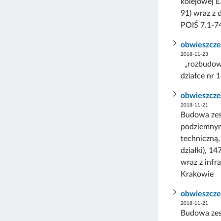
kolejowej E
91) wraz z
POIŚ 7.1-7
obwieszcze
2018-11-23
„rozbudowa
działce nr
obwieszcze
2018-11-21
Budowa zes
podziemnym 
techniczną,
działki), 1
wraz z infr
Krakowie
obwieszcze
2018-11-21
Budowa zes