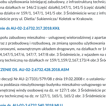
obu użytkowania istniejącej zabudowy, z infrastrukturą techn
a działkach nr 146/2 (część działki),147/1, 141/5 (część działk
a działce nr 159/1, 147/1, 141/5 obr. 3 Śródmieście wraz z inf
ieście przy ul. Dietla/ Sukiennicza/ Koletek w Krakowie.
nie ds AU-02-2.6732.317.2018.KKŁ
połu zabudowy mieszkalno - usługowej wielorodzinnej z aparta
az z przebudową i rozbudową, ze zmianą sposobu użytkowania is
orowymi, wewnętrznym układem drogowym, na działkach nr 146/2
,147/5,147/6, 147/7, 147/8 obr. 3 Śródmieście, z wjazdem na d
urą techniczną na działkach nr 159/1,159/2,167,173/4 obr.3 Śró
ENIE DS. AU-02-2.6732.428.2018.ASM
 decyzji Nr AU-2/7331/579/08 z dnia 19.02.2008 r. o ustaleniu
a poddasza nieużytkowego budynku mieszkalno-usługowego wraz
ętrznej windy osobowej na dz. nr 127/1 obr. 3 Śródmieście prz
ury technicznej na dz. nr 127/1, 165/1, 165/2 obr. 3 Śródmieś
nie ds. AU-02-3.6732.540.2018.MLU