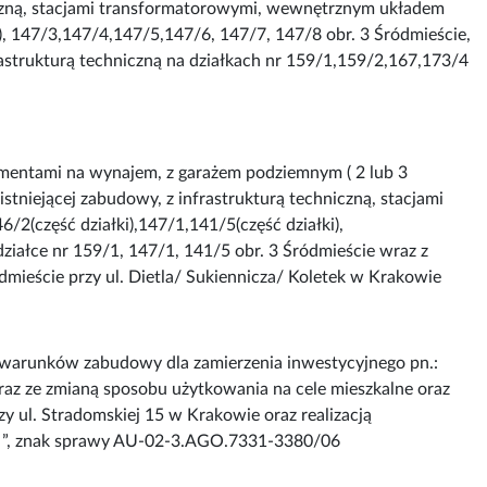
iczną, stacjami transformatorowymi, wewnętrznym układem
i), 147/3,147/4,147/5,147/6, 147/7, 147/8 obr. 3 Śródmieście,
rastrukturą techniczną na działkach nr 159/1,159/2,167,173/4
mentami na wynajem, z garażem podziemnym ( 2 lub 3
tniejącej zabudowy, z infrastrukturą techniczną, stacjami
(część działki),147/1,141/5(część działki),
ziałce nr 159/1, 147/1, 141/5 obr. 3 Śródmieście wraz z
dmieście przy ul. Dietla/ Sukiennicza/ Koletek w Krakowie
 warunków zabudowy dla zamierzenia inwestycyjnego pn.:
 ze zmianą sposobu użytkowania na cele mieszkalne oraz
y ul. Stradomskiej 15 w Krakowie oraz realizacją
cie ”, znak sprawy AU-02-3.AGO.7331-3380/06