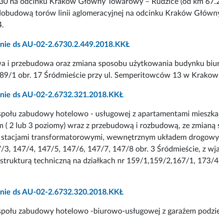
30 na odcinku Kraków Główny Towarowy – Rudzice (od km 67.200 
 dobudową torów linii aglomeracyjnej na odcinku Kraków Głów
4.
nie ds AU-02-2.6730.2.449.2018.KKŁ
 i przebudowa oraz zmiana sposobu użytkowania budynku biur
 189/1 obr. 17 Śródmieście przy ul. Semperitowców 13 w Krako
nie ds AU-02-2.6732.321.2018.KKŁ
połu zabudowy hotelowo - usługowej z apartamentami mieszkaln
( 2 lub 3 poziomy) wraz z przebudową i rozbudową, ze zmianą s
 stacjami transformatorowymi, wewnętrznym układem drogowym, 
47/3, 147/4, 147/5, 147/6, 147/7, 147/8 obr. 3 Śródmieście, z w
astrukturą techniczną na działkach nr 159/1,159/2,167/1, 173/4 
nie ds AU-02-2.6732.320.2018.KKŁ
połu zabudowy hotelowo -biurowo-usługowej z garażem podziem