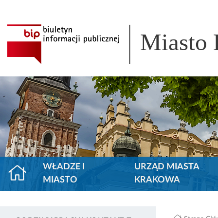
Miasto
WŁADZE I
URZĄD MIASTA
MIASTO
KRAKOWA