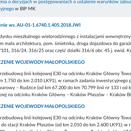
nia o decyzjach w postępowaniach o ustalenie warunków zabudo
cyjnego
w BIP MK
nie ws. AU-01-1.6740.1.405.2018.JWI
ynku mieszkalnego wielorodzinnego z instalacjami wewnętrzn
m mała architektura, pom. śmietnika, droga dojazdowa do garażu
101, 316/24, 316/25 oraz część działki 316/6 obr. 45 j. ewid. 
CZENIE WOJEWODY MAŁOPOLSKIEGO
rzebudową linii kolejowej E30 na odcinku Kraków Główny Towa
m 1.750 do km 2.010 LK91), w ramach zadania inwestycyjnego pn
rowy – Rudzice (od km 67.200 do km 70.799 linii nr 133 i od km
jnej na odcinku Kraków Główny – Kraków Płaszów – Kraków Bie
CZENIE WOJEWODY MAŁOPOLSKIEGO
rzebudową linii kolejowej E30 na odcinku Kraków Główny Tow
 do stacji Kraków Płaszów (od km 2.010 do km 2.600 LK91); w r