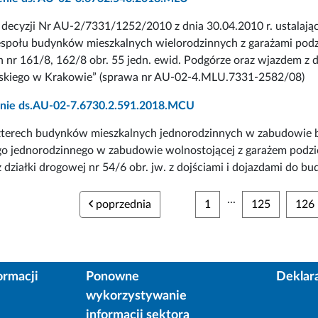
decyzji Nr AU-2/7331/1252/2010 z dnia 30.04.2010 r. ustalają
społu budynków mieszkalnych wielorodzinnych z garażami podzi
h nr 161/8, 162/8 obr. 55 jedn. ewid. Podgórze oraz wjazdem z dz
kiego w Krakowie” (sprawa nr AU-02-4.MLU.7331-2582/08)
nie ds.AU-02-7.6730.2.591.2018.MCU
terech budynków mieszkalnych jednorodzinnych w zabudowie bl
go jednorodzinnego w zabudowie wolnostojącej z garażem podzi
 działki drogowej nr 54/6 obr. jw. z dojściami i dojazdami do b
...
poprzednia
1
125
126
ormacji
Ponowne
Deklar
wykorzystywanie
informacji sektora