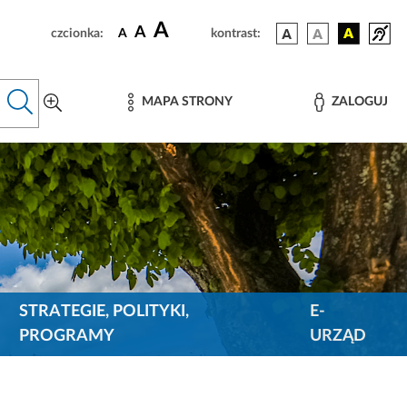
A
A
czcionka:
A
kontrast:
MAPA STRONY
ZALOGUJ
STRATEGIE, POLITYKI,
E-
PROGRAMY
URZĄD