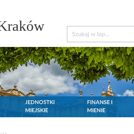
 Kraków
Szukaj w bip
JEDNOSTKI
FINANSE I
MIEJSKIE
MIENIE