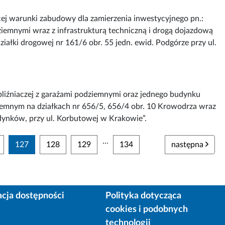
cej warunki zabudowy dla zamierzenia inwestycyjnego pn.:
emnymi wraz z infrastrukturą techniczną i drogą dojazdową
iałki drogowej nr 161/6 obr. 55 jedn. ewid. Podgórze przy ul.
iźniaczej z garażami podziemnymi oraz jednego budynku
emnym na działkach nr 656/5, 656/4 obr. 10 Krowodrza wraz
udynków, przy ul. Korbutowej w Krakowie”.
...
127
128
129
134
następna
acja dostępności
Polityka dotycząca
cookies i podobnych
technologii