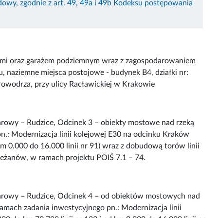
wy, zgodnie z art. 49, 49a i 49b Kodeksu postępowania
ymi oraz garażem podziemnym wraz z zagospodarowaniem
, naziemne miejsca postojowe - budynek B4, działki nr:
Krowodrza, przy ulicy Racławickiej w Krakowie
rowy – Rudzice, Odcinek 3 – obiekty mostowe nad rzeką
.: Modernizacja linii kolejowej E30 na odcinku Kraków
 0.000 do 16.000 linii nr 91) wraz z dobudową torów linii
żanów, w ramach projektu POIŚ 7.1 – 74.
arowy – Rudzice, Odcinek 4 – od obiektów mostowych nad
amach zadania inwestycyjnego pn.: Modernizacja linii