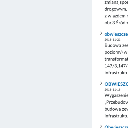
zmianą spos
drogowym, n
z wjazdem n
obr.3 Śródm
obwieszcze
2018-11-21
Budowa zes
poziomy) wr
transformat
147/3,147/4
infrastrukt
OBWIESZCZ
2018-11-19
Wygaszenie
„Przebudow
budowa zewn
infrastrukt
Obwieszcze