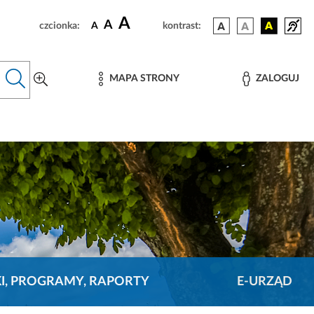
A
A
czcionka:
A
kontrast:
MAPA STRONY
ZALOGUJ
KI, PROGRAMY, RAPORTY
E-URZĄD