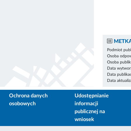
METKA
Podmiot publ
Osoba odpowi
Osoba publik
Data wytworz
Data publikac
Data aktualiza
Ochrona danych
Udostępnianie
osobowych
informacji
publicznej na
wniosek