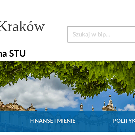
 Kraków
Szukaj w bip
na STU
FINANSE I MIENIE
POLITY