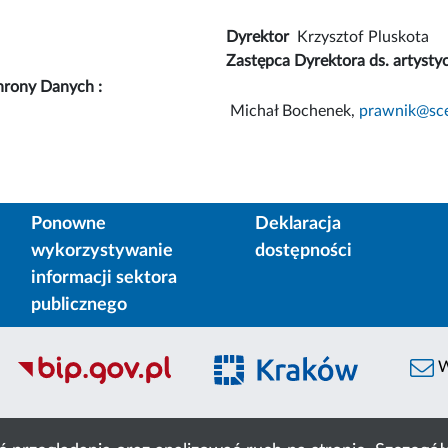
Dyrektor
Krzysztof Pluskota
Zastępca Dyrektora ds. artysty
hrony Danych :
Michał Bochenek,
prawnik@sce
Ponowne
Deklaracja
wykorzystywanie
dostępności
informacji sektora
publicznego
W