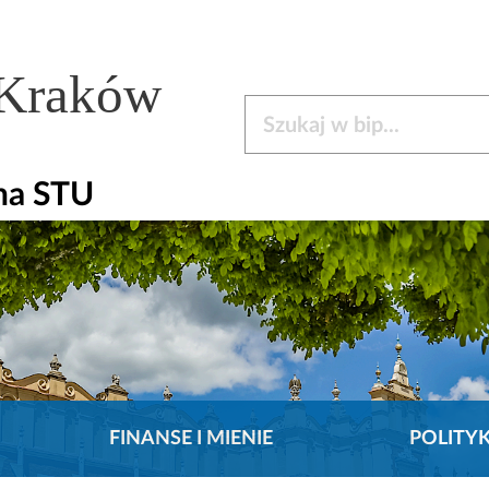
 Kraków
Szukaj w bip
na STU
FINANSE I MIENIE
POLITY