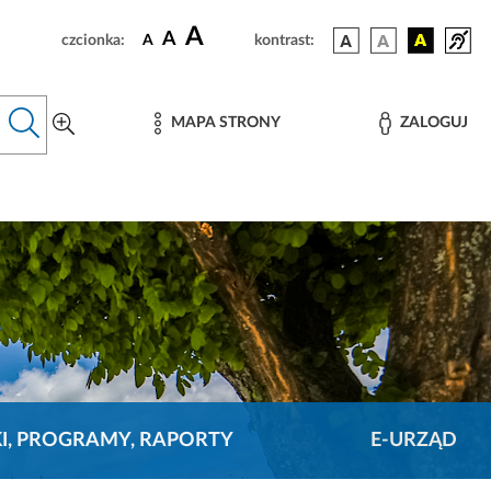
A
A
czcionka:
A
kontrast:
MAPA STRONY
ZALOGUJ
KI, PROGRAMY, RAPORTY
E-URZĄD