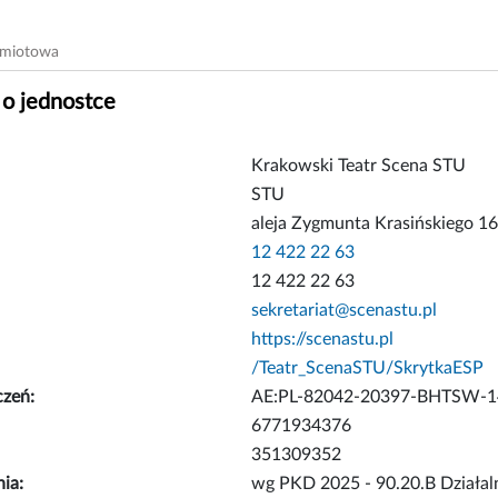
dmiotowa
 o jednostce
Krakowski Teatr Scena STU
STU
aleja Zygmunta Krasińskiego 1
12 422 22 63
12 422 22 63
sekretariat@scenastu.pl
https://scenastu.pl
/Teatr_ScenaSTU/SkrytkaESP
czeń:
AE:PL-82042-20397-BHTSW-1
6771934376
351309352
nia:
wg PKD 2025 - 90.20.B Działal