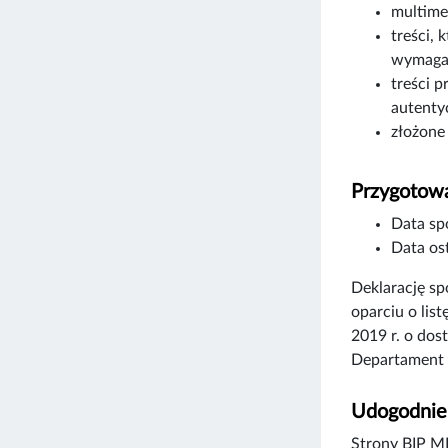
multime
treści, 
wymagań
treści p
autenty
złożone
Przygotowa
Data sp
Data ost
Deklarację s
oparciu o lis
2019 r. o dos
Departament 
Udogodnien
Strony BIP MK