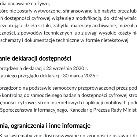
dia nadawane na żywo;
które nie zostały wytworzone, sfinansowane lub nabyte przez lub
 dostępności cyfrowej wiąże się z modyfikacją, do której właści
rezentujące dzieła sztuki, zabytki, materiały archiwalne, muzeali
czności, z powodów technicznych lub z uwagi wysokie koszty n
 schematy i dokumentacje techniczne w formie nietekstowej.
nie deklaracji dostępności
orządzenia deklaracji:
23 września 2020 r.
atniego przeglądu deklaracji:
30 marca 2026 r.
porządzono na podstawie samooceny przeprowadzonej przez pod
tę kontrolną do samodzielnego badania dostępności cyfrowej stron
tępności cyfrowej stron internetowych i aplikacji mobilnych p
Społeczeństwa Informacyjnego, Kancelarię Prezesa Rady Minis
ia, ograniczenia i inne informacje
 są systematycznie dostosowywane do zgodności z ustawą z dni