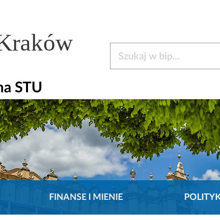
 Kraków
Szukaj w bip
na STU
FINANSE I MIENIE
POLITY