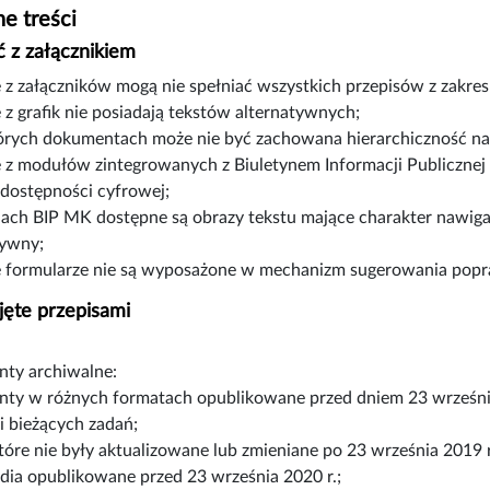
e treści
 z załącznikiem
e z załączników mogą nie spełniać wszystkich przepisów z zakre
 z grafik nie posiadają tekstów alternatywnych;
órych dokumentach może nie być zachowana hierarchiczność n
e z modułów zintegrowanych z Biuletynem Informacji Publicznej
 dostępności cyfrowej;
nach BIP MK dostępne są obrazy tekstu mające charakter nawiga
tywny;
e formularze nie są wyposażone w mechanizm sugerowania pop
jęte przepisami
ty archiwalne:
ty w różnych formatach opublikowane przed dniem 23 wrześni
ji bieżących zadań;
które nie były aktualizowane lub zmieniane po 23 września 2019 r
dia opublikowane przed 23 września 2020 r.;