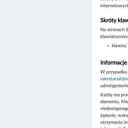
internetowych
Skróty kla
Na stronach 
klawiaturowy
klawisz
Informacje
W przypadku 
sekretariat@s
udostępnienie
Każdy ma praw
elementu. Moż
niedostępnego
żądanie, wska
otrzymania in