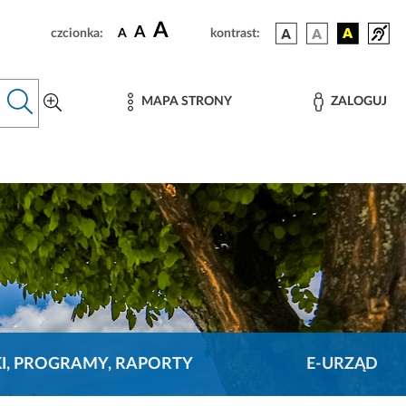
A
A
czcionka:
A
kontrast:
MAPA STRONY
ZALOGUJ
KI, PROGRAMY, RAPORTY
E-URZĄD