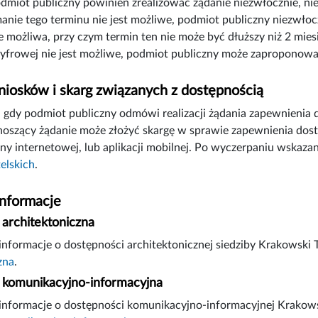
odmiot publiczny powinien zrealizować żądanie niezwłocznie, nie
manie tego terminu nie jest możliwe, podmiot publiczny niezwłoc
e możliwa, przy czym termin ten nie może być dłuższy niż 2 mies
yfrowej nie jest możliwe, podmiot publiczny może zaproponowa
iosków i skarg związanych z dostępnością
gdy podmiot publiczny odmówi realizacji żądania zapewnienia 
noszący żądanie może złożyć skargę w sprawie zapewnienia dostę
ny internetowej, lub aplikacji mobilnej. Po wyczerpaniu wskaz
elskich
.
informacje
architektoniczna
nformacje o dostępności architektonicznej siedziby Krakowski 
zna
.
komunikacyjno-informacyjna
nformacje o dostępności komunikacyjno-informacyjnej Krakowsk