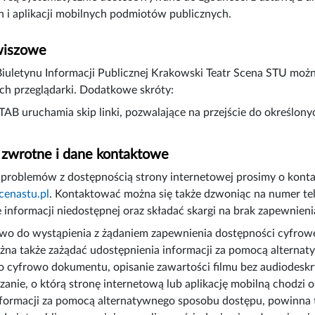
 i aplikacji mobilnych podmiotów publicznych.
wiszowe
Biuletynu Informacji Publicznej Krakowski Teatr Scena STU m
ch przeglądarki. Dodatkowe skróty:
 TAB uruchamia skip linki, pozwalające na przejście do określon
 zwrotne i dane kontaktowe
problemów z dostępnością strony internetowej prosimy o kont
cenastu.pl
. Kontaktować można się także dzwoniąc na numer t
 informacji niedostępnej oraz składać skargi na brak zapewnieni
o do wystąpienia z żądaniem zapewnienia dostępności cyfrowej s
na także zażądać udostępnienia informacji za pomocą alternat
 cyfrowo dokumentu, opisanie zawartości filmu bez audiodeskry
zanie, o którą stronę internetową lub aplikację mobilną chodzi o
formacji za pomocą alternatywnego sposobu dostępu, powinna ta