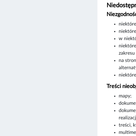
Niedostępn
Niezgodność
niektór
niektóre
w niekt
niektór
zakresu
na stro
alterna
niektór
Treści nieob
mapy;
dokumen
dokumen
realizac
treści, 
multime