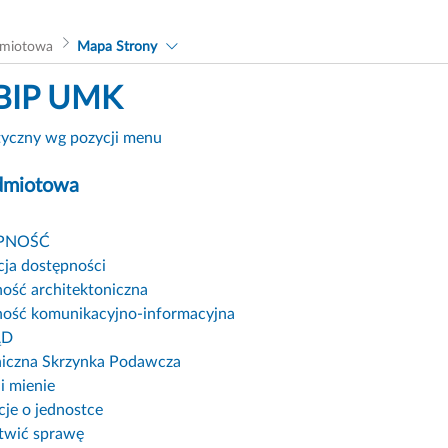
dmiotowa
Mapa Strony
BIP UMK
tyczny wg pozycji menu
dmiotowa
PNOŚĆ
cja dostępności
ość architektoniczna
ość komunikacyjno-informacyjna
ĄD
niczna Skrzynka Podawcza
i mienie
cje o jednostce
atwić sprawę