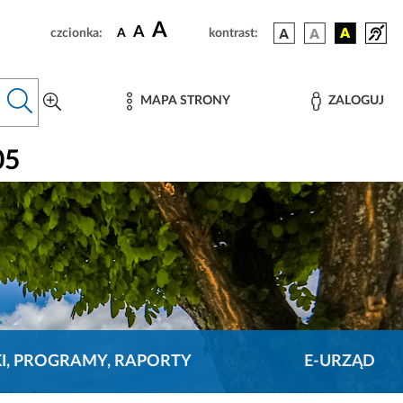
A
A
czcionka:
A
kontrast:
MAPA STRONY
ZALOGUJ
05
KI, PROGRAMY, RAPORTY
E-URZĄD