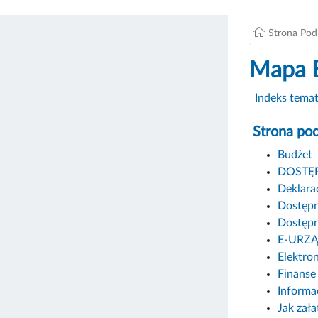
Strona Po
Mapa 
Indeks tema
Strona po
Budżet
DOSTĘ
Deklara
Dostępn
Dostępn
E-URZ
Elektro
Finanse 
Informa
Jak zał