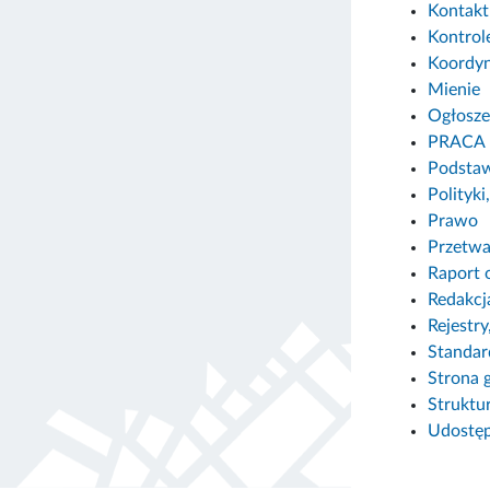
Kontakt
Kontrole
Koordyn
Mienie
Ogłosze
PRACA
Podstaw
Polityki
Prawo
Przetwa
Raport 
Redakcj
Rejestry
Standar
Strona 
Struktu
Udostęp