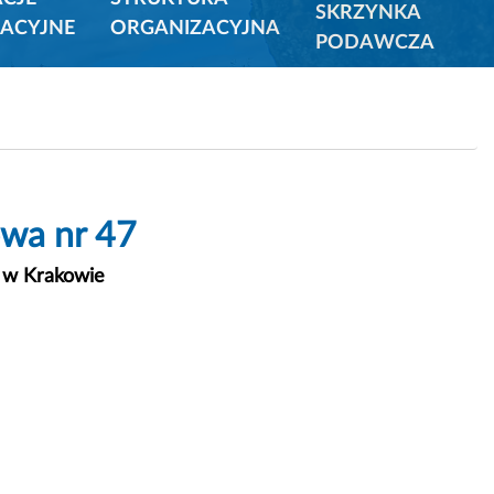
SKRZYNKA
ACYJNE
ORGANIZACYJNA
PODAWCZA
wa nr 47
o w Krakowie