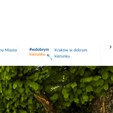
ny Miasta
Kraków w dobrym
kierunku