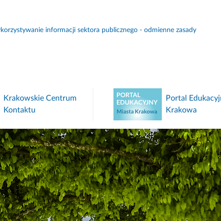
orzystywanie informacji sektora publicznego - odmienne zasady
Krakowskie Centrum
Portal Edukacyj
Kontaktu
Krakowa