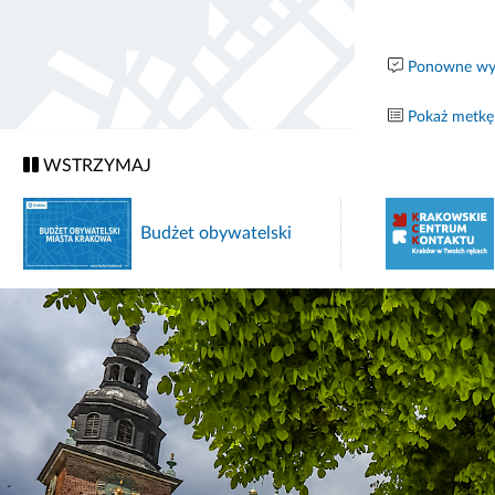
Ponowne wyk
Pokaż metkę
WSTRZYMAJ
Budżet obywatelski