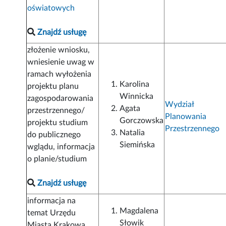
oświatowych
Znajdź usługę
złożenie wniosku,
wniesienie uwag w
ramach wyłożenia
Karolina
projektu planu
Winnicka
zagospodarowania
Wydział
Agata
przestrzennego/
Planowania
Gorczowska
projektu studium
Przestrzennego
Natalia
do publicznego
Siemińska
wglądu, informacja
o planie/studium
Znajdź usługę
informacja na
Magdalena
temat Urzędu
Słowik
Miasta Krakowa,