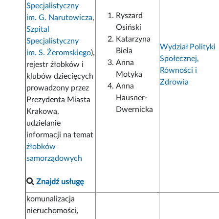
Specjalistyczny
Ryszard
im. G. Narutowicza
,
Osiński
Szpital
Katarzyna
Specjalistyczny
Wydział Polityki
Biela
im. S. Żeromskiego
),
Społecznej,
Anna
rejestr żłobków i
Równości i
Motyka
klubów dziecięcych
Zdrowia
Anna
prowadzony przez
Hausner-
Prezydenta Miasta
Dwernicka
Krakowa,
udzielanie
informacji na temat
żłobków
samorządowych
Znajdź usługę
komunalizacja
nieruchomości,