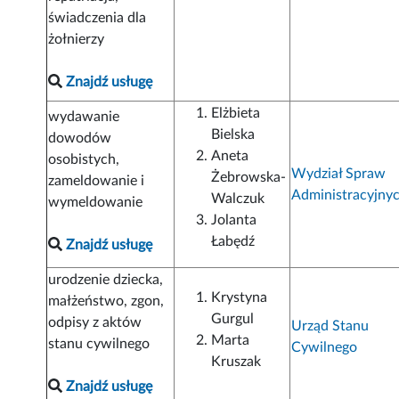
świadczenia dla
żołnierzy
Znajdź usługę
Elżbieta
wydawanie
Bielska
dowodów
Aneta
osobistych,
Wydział Spraw
Żebrowska-
zameldowanie i
Administracyjny
Walczuk
wymeldowanie
Jolanta
Łabędź
Znajdź usługę
urodzenie dziecka,
Krystyna
małżeństwo, zgon,
Gurgul
odpisy z aktów
Urząd Stanu
Marta
stanu cywilnego
Cywilnego
Kruszak
Znajdź usługę