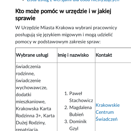
Kto może pomóc w urzędzie i w jakiej
sprawie
W Urzędzie Miasta Krakowa wybrani pracownicy
posługują się językiem migowym i mogą udzielić
pomocy w podstawowym zakresie spraw:
Wybrane usługi
Imię i nazwisko
Kontakt
świadczenia
rodzinne,
świadczenie
wychowawcze,
Paweł
dodatki
Stachowicz
mieszkaniowe,
Krakowskie
Magdalena
Krakowska Karta
Centrum
Bubień
Rodzinna 3+, Karta
Świadczeń
Dominik
Dużej Rodziny,
Gzyl
repatriacja,