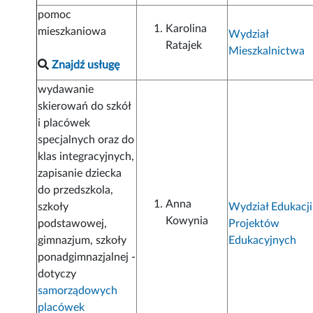
pomoc
Karolina
mieszkaniowa
Wydział
Ratajek
Mieszkalnictwa
Znajdź usługę
wydawanie
skierowań do szkół
i placówek
specjalnych oraz do
klas integracyjnych,
zapisanie dziecka
do przedszkola,
Anna
szkoły
Wydział Edukacji
Kowynia
podstawowej,
Projektów
gimnazjum, szkoły
Edukacyjnych
ponadgimnazjalnej -
dotyczy
samorządowych
placówek