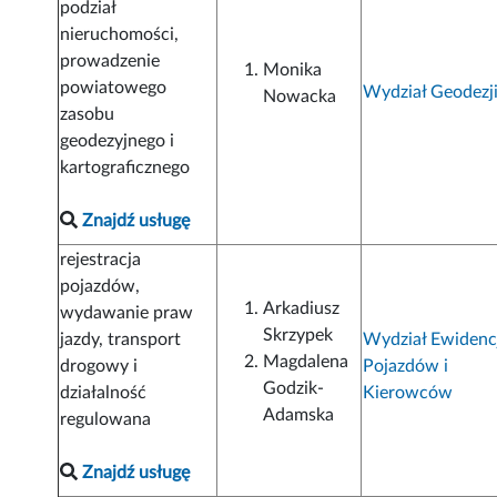
podział
nieruchomości,
prowadzenie
Monika
powiatowego
Wydział Geodezj
Nowacka
zasobu
geodezyjnego i
kartograficznego
Znajdź usługę
rejestracja
pojazdów,
Arkadiusz
wydawanie praw
Skrzypek
jazdy, transport
Wydział Ewidenc
Magdalena
drogowy i
Pojazdów i
Godzik-
działalność
Kierowców
Adamska
regulowana
Znajdź usługę