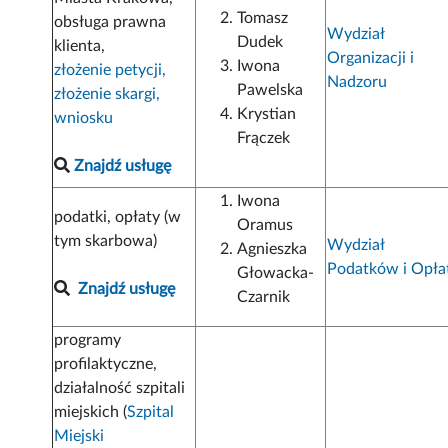
Tomasz
obsługa prawna
Wydział
Dudek
klienta,
Organizacji i
Iwona
złożenie petycji,
Nadzoru
Pawelska
złożenie skargi,
Krystian
wniosku
Frączek
Znajdź usługę
Iwona
podatki, opłaty (w
Oramus
tym skarbowa)
Wydział
Agnieszka
Podatków i Opła
Głowacka-
Znajdź usługę
Czarnik
programy
profilaktyczne,
działalność szpitali
miejskich (
Szpital
Miejski