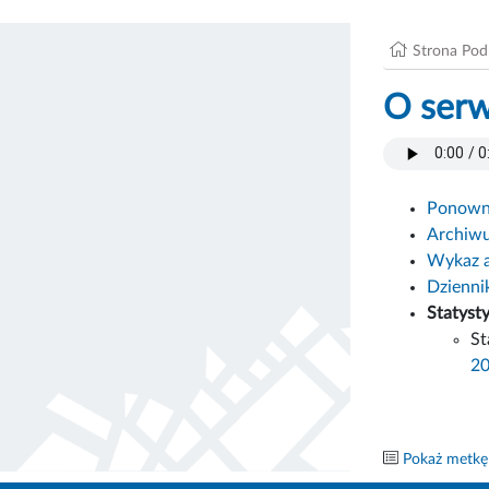
Strona Po
O serw
Ponowne
Archiw
Wykaz 
Dzienni
Statyst
St
2
Pokaż metkę