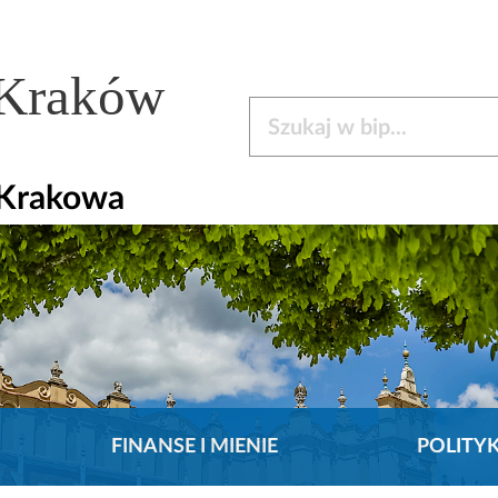
 Kraków
Szukaj w bip
 Krakowa
FINANSE I MIENIE
POLITY