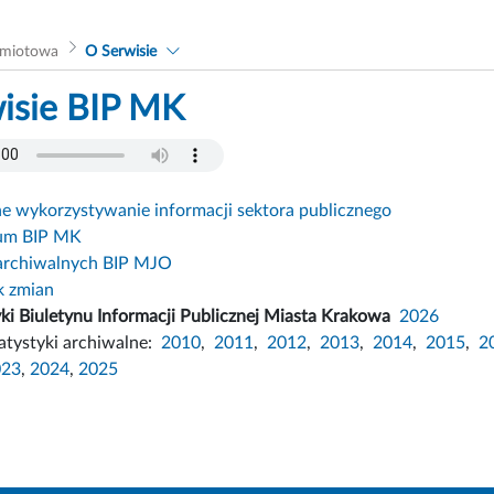
dmiotowa
O Serwisie
isie BIP MK
 wykorzystywanie informacji sektora publicznego
um BIP MK
archiwalnych BIP MJO
k zmian
yki Biuletynu Informacji Publicznej Miasta Krakowa
2026
atystyki archiwalne:
2010
,
2011
,
2012
,
2013
,
2014
,
2015
,
2
023
,
2024
,
2025