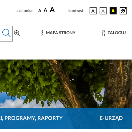
A
A
czcionka:
A
kontrast:
MAPA STRONY
ZALOGUJ
KI, PROGRAMY, RAPORTY
E-URZĄD