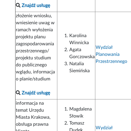
Znajdź usługę
złożenie wniosku,
wniesienie uwag w
ramach wyłożenia
Karolina
projektu planu
Winnicka
zagospodarowania
Wydział
Agata
przestrzennego/
Planowania
Gorczowska
projektu studium
Przestrzennego
Natalia
do publicznego
Siemińska
wglądu, informacja
o planie/studium
Znajdź usługę
informacja na
Magdalena
temat Urzędu
Słowik
Miasta Krakowa,
Tomasz
obsługa prawna
Wydział
Dudek