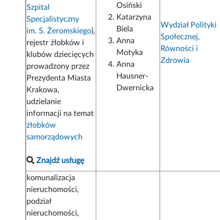
Osiński
Szpital
Katarzyna
Specjalistyczny
Wydział Polityki
Biela
im. S. Żeromskiego
),
Społecznej,
Anna
rejestr żłobków i
Równości i
Motyka
klubów dziecięcych
Zdrowia
Anna
prowadzony przez
Hausner-
Prezydenta Miasta
Dwernicka
Krakowa,
udzielanie
informacji na temat
żłobków
samorządowych
Znajdź usługę
komunalizacja
nieruchomości,
podział
nieruchomości,