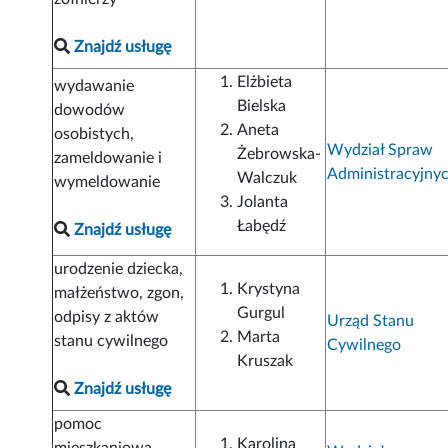
Znajdź usługę
Elżbieta
wydawanie
Bielska
dowodów
Aneta
osobistych,
Wydział Spraw
Żebrowska-
zameldowanie i
Administracyjny
Walczuk
wymeldowanie
Jolanta
Łabędź
Znajdź usługę
urodzenie dziecka,
Krystyna
małżeństwo, zgon,
Gurgul
odpisy z aktów
Urząd Stanu
Marta
stanu cywilnego
Cywilnego
Kruszak
Znajdź usługę
pomoc
Karolina