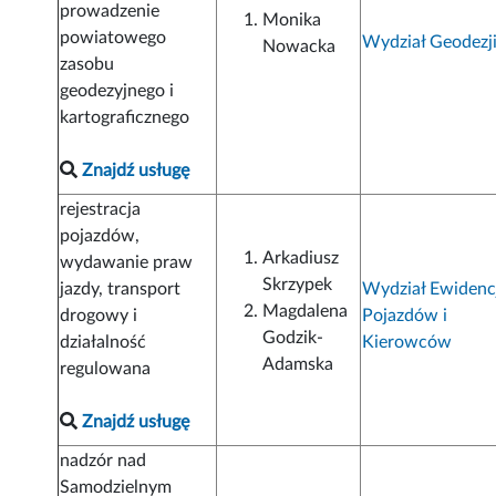
prowadzenie
Monika
powiatowego
Wydział Geodezj
Nowacka
zasobu
geodezyjnego i
kartograficznego
Znajdź usługę
rejestracja
pojazdów,
Arkadiusz
wydawanie praw
Skrzypek
jazdy, transport
Wydział Ewidenc
Magdalena
drogowy i
Pojazdów i
Godzik-
działalność
Kierowców
Adamska
regulowana
Znajdź usługę
nadzór nad
Samodzielnym