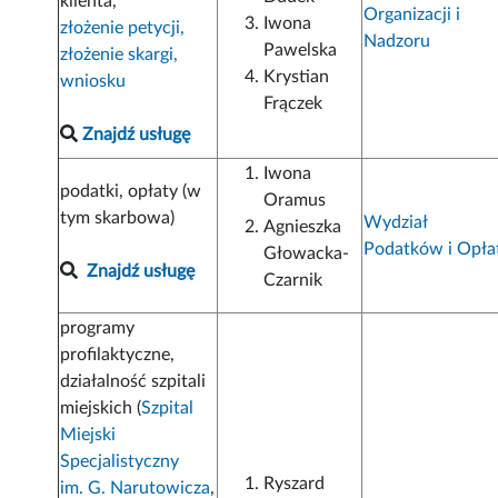
klienta,
Organizacji i
Iwona
złożenie petycji,
Nadzoru
Pawelska
złożenie skargi,
Krystian
wniosku
Frączek
Znajdź usługę
Iwona
podatki, opłaty (w
Oramus
tym skarbowa)
Wydział
Agnieszka
Podatków i Opła
Głowacka-
Znajdź usługę
Czarnik
programy
profilaktyczne,
działalność szpitali
miejskich (
Szpital
Miejski
Specjalistyczny
Ryszard
im. G. Narutowicza
,