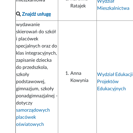
mieszkaniowa
Wydział
Ratajek
Mieszkalnictwa
Znajdź usługę
wydawanie
skierowań do szkół
i placówek
specjalnych oraz do
klas integracyjnych,
zapisanie dziecka
do przedszkola,
Anna
szkoły
Wydział Edukacji
Kowynia
podstawowej,
Projektów
gimnazjum, szkoły
Edukacyjnych
ponadgimnazjalnej -
dotyczy
samorządowych
placówek
oświatowych