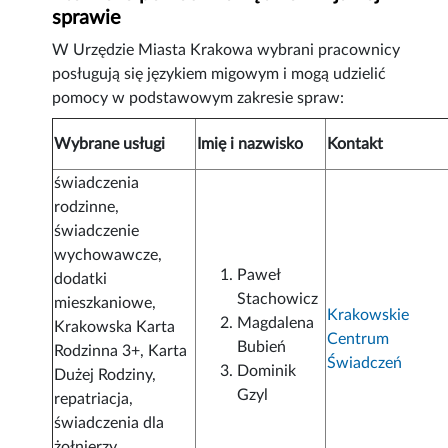
sprawie
W Urzędzie Miasta Krakowa wybrani pracownicy
posługują się językiem migowym i mogą udzielić
pomocy w podstawowym zakresie spraw:
Wybrane usługi
Imię i nazwisko
Kontakt
świadczenia
rodzinne,
świadczenie
wychowawcze,
Paweł
dodatki
Stachowicz
mieszkaniowe,
Krakowskie
Magdalena
Krakowska Karta
Centrum
Bubień
Rodzinna 3+, Karta
Świadczeń
Dominik
Dużej Rodziny,
Gzyl
repatriacja,
świadczenia dla
żołnierzy