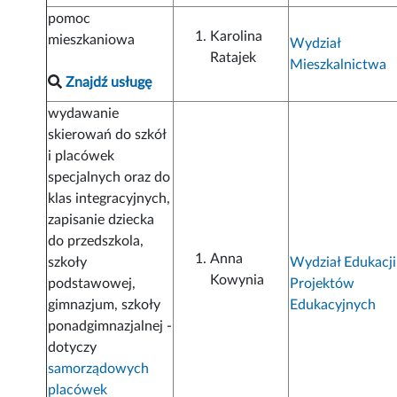
pomoc
Karolina
mieszkaniowa
Wydział
Ratajek
Mieszkalnictwa
Znajdź usługę
wydawanie
skierowań do szkół
i placówek
specjalnych oraz do
klas integracyjnych,
zapisanie dziecka
do przedszkola,
Anna
szkoły
Wydział Edukacji
Kowynia
podstawowej,
Projektów
gimnazjum, szkoły
Edukacyjnych
ponadgimnazjalnej -
dotyczy
samorządowych
placówek