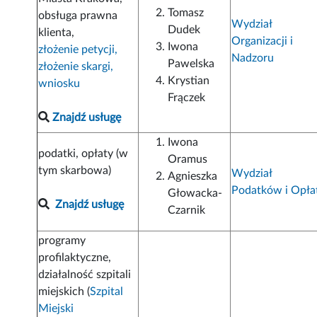
Tomasz
obsługa prawna
Wydział
Dudek
klienta,
Organizacji i
Iwona
złożenie petycji,
Nadzoru
Pawelska
złożenie skargi,
Krystian
wniosku
Frączek
Znajdź usługę
Iwona
podatki, opłaty (w
Oramus
tym skarbowa)
Wydział
Agnieszka
Podatków i Opła
Głowacka-
Znajdź usługę
Czarnik
programy
profilaktyczne,
działalność szpitali
miejskich (
Szpital
Miejski