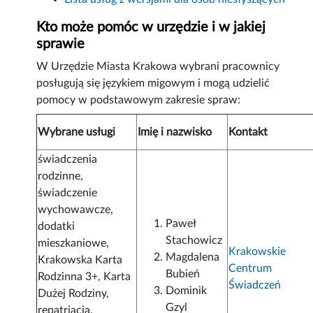
Kto może pomóc w urzędzie i w jakiej
sprawie
W Urzędzie Miasta Krakowa wybrani pracownicy
posługują się językiem migowym i mogą udzielić
pomocy w podstawowym zakresie spraw:
Wybrane usługi
Imię i nazwisko
Kontakt
świadczenia
rodzinne,
świadczenie
wychowawcze,
Paweł
dodatki
Stachowicz
mieszkaniowe,
Krakowskie
Magdalena
Krakowska Karta
Centrum
Bubień
Rodzinna 3+, Karta
Świadczeń
Dominik
Dużej Rodziny,
Gzyl
repatriacja,