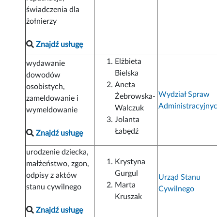
świadczenia dla
żołnierzy
Znajdź usługę
Elżbieta
wydawanie
Bielska
dowodów
Aneta
osobistych,
Wydział Spraw
Żebrowska-
zameldowanie i
Administracyjny
Walczuk
wymeldowanie
Jolanta
Łabędź
Znajdź usługę
urodzenie dziecka,
Krystyna
małżeństwo, zgon,
Gurgul
odpisy z aktów
Urząd Stanu
Marta
stanu cywilnego
Cywilnego
Kruszak
Znajdź usługę