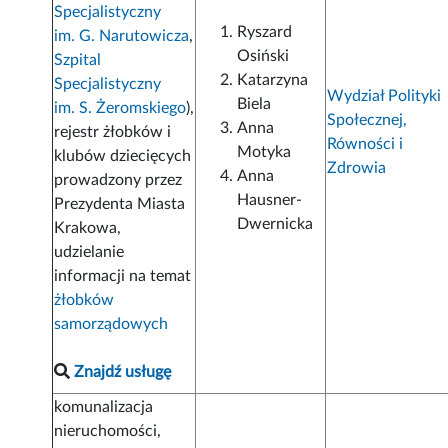
Specjalistyczny
Ryszard
im. G. Narutowicza
,
Osiński
Szpital
Katarzyna
Specjalistyczny
Wydział Polityki
Biela
im. S. Żeromskiego
),
Społecznej,
Anna
rejestr żłobków i
Równości i
Motyka
klubów dziecięcych
Zdrowia
Anna
prowadzony przez
Hausner-
Prezydenta Miasta
Dwernicka
Krakowa,
udzielanie
informacji na temat
żłobków
samorządowych
Znajdź usługę
komunalizacja
nieruchomości,