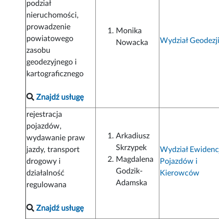
podział
nieruchomości,
prowadzenie
Monika
powiatowego
Wydział Geodezj
Nowacka
zasobu
geodezyjnego i
kartograficznego
Znajdź usługę
rejestracja
pojazdów,
Arkadiusz
wydawanie praw
Skrzypek
jazdy, transport
Wydział Ewidenc
Magdalena
drogowy i
Pojazdów i
Godzik-
działalność
Kierowców
Adamska
regulowana
Znajdź usługę