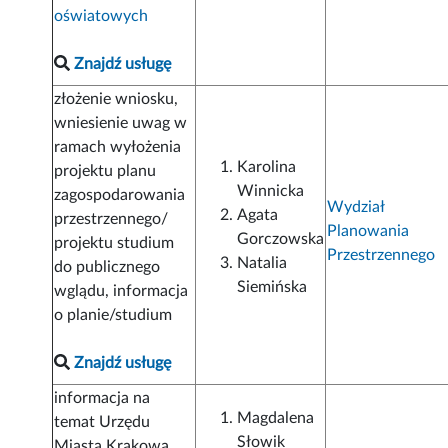
oświatowych
Znajdź usługę
złożenie wniosku,
wniesienie uwag w
ramach wyłożenia
Karolina
projektu planu
Winnicka
zagospodarowania
Wydział
Agata
przestrzennego/
Planowania
Gorczowska
projektu studium
Przestrzennego
Natalia
do publicznego
Siemińska
wglądu, informacja
o planie/studium
Znajdź usługę
informacja na
Magdalena
temat Urzędu
Słowik
Miasta Krakowa,