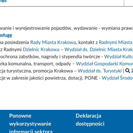
owanie i wyrejestrowanie pojazdów, wydawanie - wymiana praw
usługę
na posiedzenia
Rady Miasta Krakowa
, kontakt z
Radnymi Miasta
 z Radnymi
Dzielnic Krakowa
–
Wydział ds. Dzielnic Miasta Kra
, ochrona zabytków, nagrody i stypendia twórcze -
Wydział Kult
rka komunalna, transport, odpady –
Wydział Gospodarki Komunal
cja turystyczna, promocja Krakowa –
Wydział ds. Turystyki
|
cje w zakresie jakości powietrza, dotacji, PONE -
Wydział Środow
Ponowne
Deklaracja
wykorzystywanie
dostępności
informacji sektora