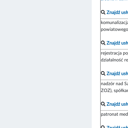
Znajdź usł
komunalizacj
powiatowego 
Znajdź usł
rejestracja p
działalność 
Znajdź usł
nadzór nad S
ZOZ), spółka
Znajdź usł
patronat med
Znajdź usł