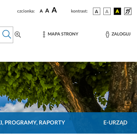
A
A
czcionka:
A
kontrast:
MAPA STRONY
ZALOGUJ
KI, PROGRAMY, RAPORTY
E-URZĄD