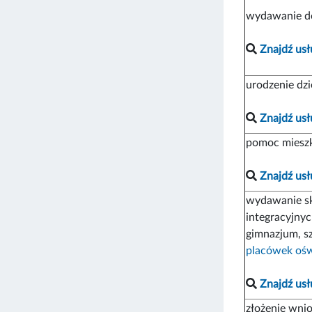
wydawanie d
Znajdź usł
urodzenie dz
Znajdź usł
pomoc miesz
Znajdź usł
wydawanie sk
integracyjnyc
gimnazjum, s
placówek oś
Znajdź usł
złożenie wni