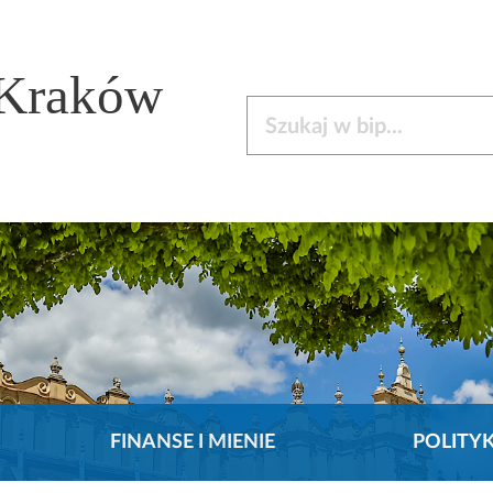
 Kraków
Szukaj w bip
FINANSE I MIENIE
POLITY