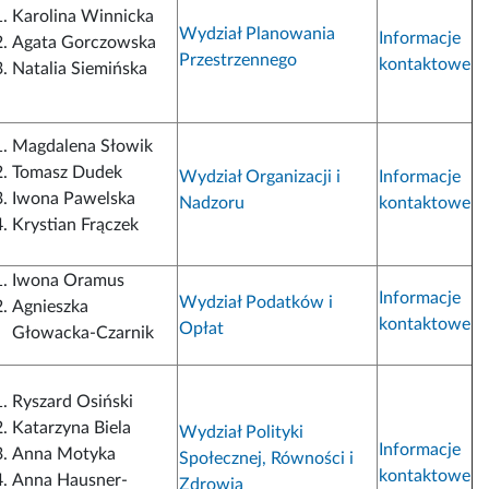
Karolina Winnicka
Wydział Planowania
Informacje
Agata Gorczowska
Przestrzennego
kontaktowe
Natalia Siemińska
Magdalena Słowik
Tomasz Dudek
Wydział Organizacji i
Informacje
Iwona Pawelska
Nadzoru
kontaktowe
Krystian Frączek
Iwona Oramus
Informacje
Wydział Podatków i
Agnieszka
kontaktowe
Opłat
Głowacka-Czarnik
Ryszard Osiński
Katarzyna Biela
Wydział Polityki
Informacje
Anna Motyka
Społecznej, Równości i
kontaktowe
Anna Hausner-
Zdrowia