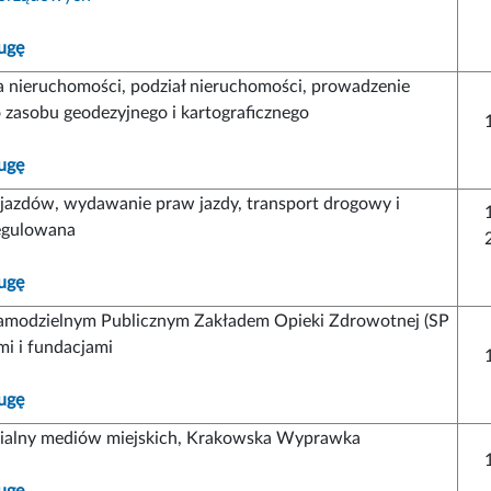
ugę
a nieruchomości, podział nieruchomości, prowadzenie
zasobu geodezyjnego i kartograficznego
ugę
ojazdów, wydawanie praw jazdy, transport drogowy i
regulowana
ugę
amodzielnym Publicznym Zakładem Opieki Zdrowotnej (SP
mi i fundacjami
ugę
ialny mediów miejskich, Krakowska Wyprawka
ugę