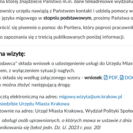
a której znajdziecie Państwo m.in. dane teleadresowe wydziału
wnicy urzędu nawiążą z Państwem kontakt i udzielą pomocy w r
ć języka migowego w
stopniu podstawowym
, prosimy Państwa 
ócić się pisemnie o pomoc do Portiera, który poprosi pracown
 zapoznania się z treścią publikowanych poniżej informacji.
a wizytę:
dawca* składa wniosek o udostępnienie usługi do Urzędu Miast
iem, z wyłączeniem sytuacji nagłych.
 składa się według załączonego wzoru -
wniosek
:
PDF
,
DO
 można złożyć następującą drogą:
cztą elektroniczną na adres:
migowy.wizyta@um.krakow.pl
siedzibie Urzędu Miasta Krakowa
stownie na adres: Urząd Miasta Krakowa, Wydział Polityki Społe
 obsługi osób uprawnionych, o których mowa w ustawie z dnia 1
ikowania się (tekst jedn. Dz. U. 2023 r. poz. 20)