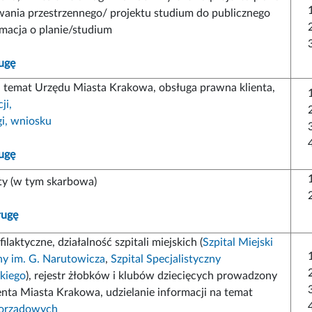
ania przestrzennego/ projektu studium do publicznego
rmacja o planie/studium
ugę
a temat Urzędu Miasta Krakowa, obsługa prawna klienta,
ji,
gi, wniosku
ugę
aty (w tym skarbowa)
ługę
laktyczne, działalność szpitali miejskich (
Szpital Miejski
ny im. G. Narutowicza
,
Szpital Specjalistyczny
skiego
), rejestr żłobków i klubów dziecięcych prowadzony
nta Miasta Krakowa, udzielanie informacji na temat
orządowych