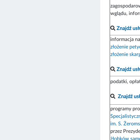
zagospodarow
wglądu, info
Znajdź usł
informacja n
złożenie petyc
złożenie skar
Znajdź usł
podatki, opł
Znajdź us
programy profi
Specjalistycz
im. S. Żerom
przez Prezyde
żłobków sam