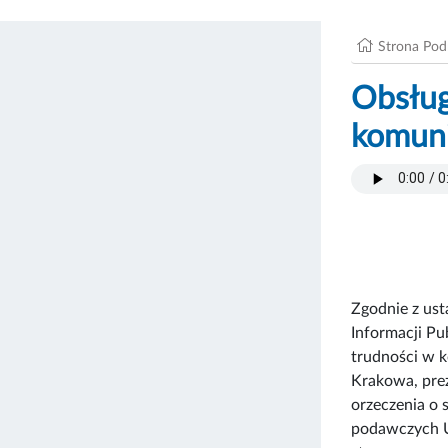
Strona Po
Obsług
komuni
Zgodnie z ust
Informacji Pu
trudności w k
Krakowa, prez
orzeczenia o 
podawczych U