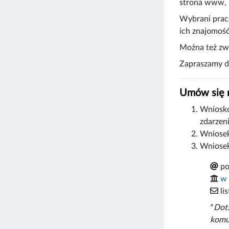
strona www, n
Wybrani praco
ich znajomoś
Można też zwr
Zapraszamy do
Umów się n
Wniosko
zdarzen
Wniosek
Wniosek
po
w 
li
*
Dot.
komun