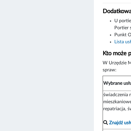
Dodatkowa
U portie
Portier 
Punkt O
Lista us
Kto może p
W Urzędzie M
spraw:
Wybrane usł
świadczenia 
mieszkaniowe
repatriacja, 
Znajdź usł