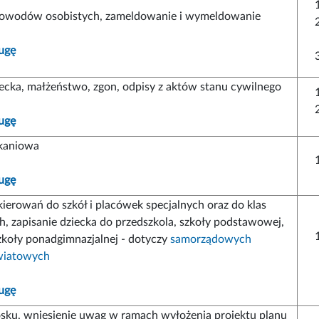
owodów osobistych, zameldowanie i wymeldowanie
ugę
iecka, małżeństwo, zgon, odpisy z aktów stanu cywilnego
ugę
kaniowa
ugę
ierowań do szkół i placówek specjalnych oraz do klas
h, zapisanie dziecka do przedszkola, szkoły podstawowej,
zkoły ponadgimnazjalnej - dotyczy
samorządowych
wiatowych
ugę
osku, wniesienie uwag w ramach wyłożenia projektu planu