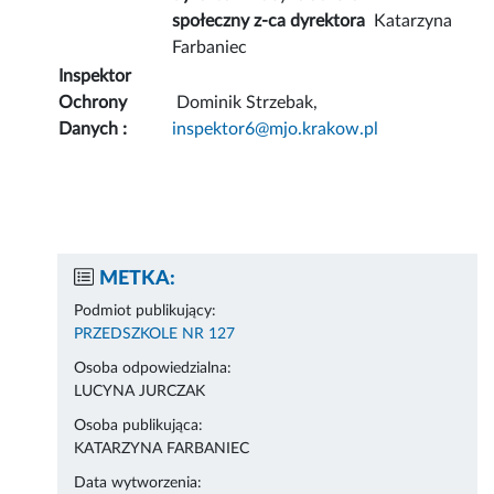
społeczny z-ca dyrektora
Katarzyna
Farbaniec
Inspektor
Ochrony
Dominik Strzebak,
Danych :
inspektor6@mjo.krakow.pl
METKA:
Podmiot publikujący:
PRZEDSZKOLE NR 127
Osoba odpowiedzialna:
LUCYNA JURCZAK
Osoba publikująca:
KATARZYNA FARBANIEC
Data wytworzenia: