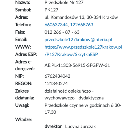
Nazwa:
Przedszkole Nr 127
Symbol:
PK127
Adres:
ul. Komandosów 13, 30-334 Kraków
Telefon:
660637344
,
122668763
Faks:
012 266 - 87 - 63
Email:
przedszkole127krakow@interia.pl
WWW:
https://www.przedszkole127krakow.pl
Adres ESP:
/P127Krakow/SkrytkaESP
Adres e-
AE:PL-11303-56915-SFGFW-31
doręczeń:
NIP:
6762434042
REGON:
121340274
Zakres
działalność opiekuńczo -
działania:
wychowawczo - dydaktyczna
Uwagi:
Przedszkole czynne w godzinach 6.30-
17.30
Władze:
dyrektor
Lucyna Jurczak