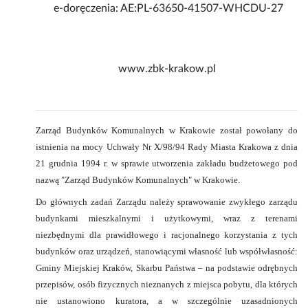
e-doręczenia: AE:PL-63650-41507-WHCDU-27
www.zbk-krakow.pl
Zarząd Budynków Komunalnych w Krakowie został powołany do
istnienia na mocy Uchwały Nr X/98/94 Rady Miasta Krakowa z dnia
21 grudnia 1994 r. w sprawie utworzenia zakładu budżetowego pod
nazwą "Zarząd Budynków Komunalnych" w Krakowie.
Do głównych zadań Zarządu należy sprawowanie zwykłego zarządu
budynkami mieszkalnymi i użytkowymi
, wraz z terenami
niezb
ę
dnymi dla prawid
ł
owego i racjonalnego korzystania z tych
budynków oraz urz
ą
dze
ń
, stanowi
ą
cymi w
ł
asno
ść
lub wspó
ł
w
ł
asno
ść:
Gminy Miejskiej Kraków, Skarbu Pa
ń
stwa – na podstawie odr
ę
bnych
przepisów, osób fizycznych nieznanych z miejsca pobytu, dla których
nie ustanowiono kuratora, a w szczególnie uzasadnionych