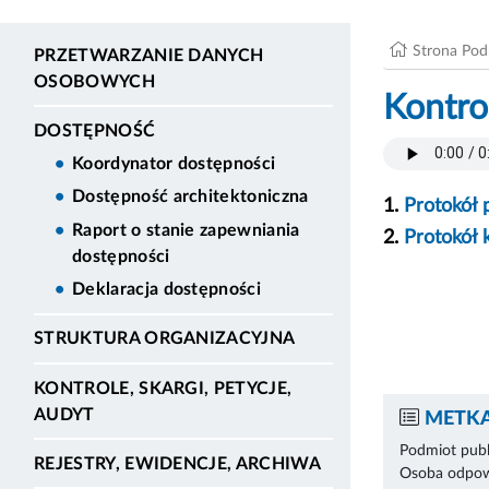
Strona Po
PRZETWARZANIE DANYCH
OSOBOWYCH
Kontrol
DOSTĘPNOŚĆ
Koordynator dostępności
Dostępność architektoniczna
1.
Protokół 
Raport o stanie zapewniania
2.
Protokół k
dostępności
Deklaracja dostępności
STRUKTURA ORGANIZACYJNA
KONTROLE, SKARGI, PETYCJE,
AUDYT
METKA
Podmiot publ
REJESTRY, EWIDENCJE, ARCHIWA
Osoba odpowi