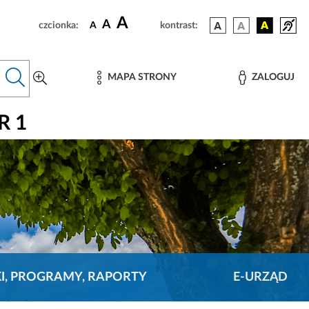
A
A
czcionka:
A
kontrast:
MAPA STRONY
ZALOGUJ
R 1
KI, PROGRAMY, RAPORTY
E-URZĄD