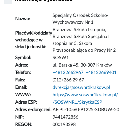
Specjalny Ośrodek Szkolno-
Nazwa:
Wychowawczy Nr 1
Branżowa Szkoła I stopnia,
Placówki/oddziały
Branżowa Szkoła Specjalna II
wchodzące w
stopnia nr 5, Szkoła
skład jednostki:
Przysposabiająca do Pracy Nr 2
Symbol:
SOSW1
Adres:
ul. Barska 45, 30-307 Kraków
Telefon:
+48122662967
,
+48122669401
Faks:
(012) 266 29 67
Email:
dyrekcja@soswnr1krakow.pl
WWW:
https://www.soswnr1krakow.pl/
Adres ESP:
/SOSWNR1/SkrytkaESP
Adres e-doręczeń:
AE:PL-10560-91225-SDBUW-20
NIP:
9441472856
REGON:
000193298