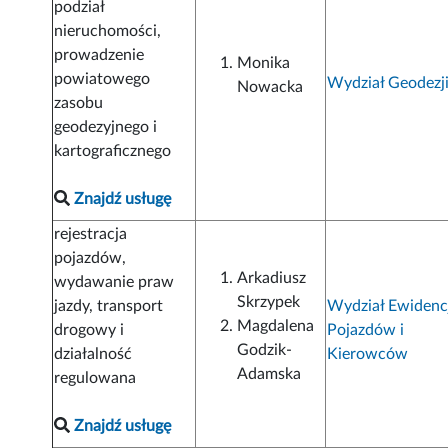
podział
nieruchomości,
prowadzenie
Monika
powiatowego
Wydział Geodezj
Nowacka
zasobu
geodezyjnego i
kartograficznego
Znajdź usługę
rejestracja
pojazdów,
Arkadiusz
wydawanie praw
Skrzypek
jazdy, transport
Wydział Ewidenc
Magdalena
drogowy i
Pojazdów i
Godzik-
działalność
Kierowców
Adamska
regulowana
Znajdź usługę