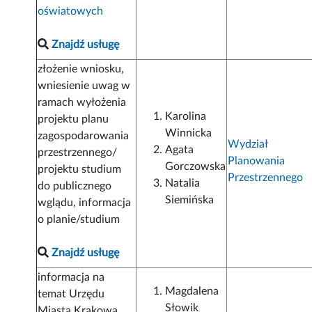
oświatowych
Znajdź usługę
złożenie wniosku,
wniesienie uwag w
ramach wyłożenia
Karolina
projektu planu
Winnicka
zagospodarowania
Wydział
Agata
przestrzennego/
Planowania
Gorczowska
projektu studium
Przestrzennego
Natalia
do publicznego
Siemińska
wglądu, informacja
o planie/studium
Znajdź usługę
informacja na
Magdalena
temat Urzędu
Słowik
Miasta Krakowa,