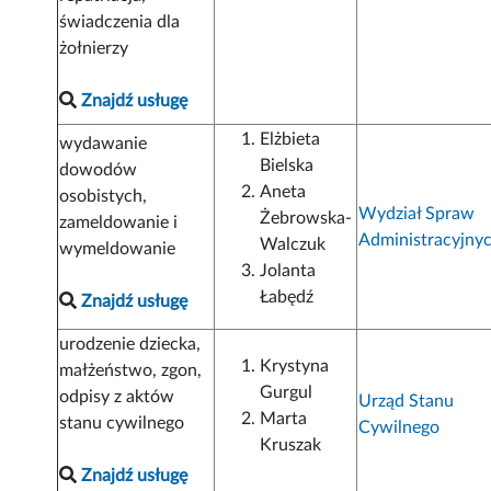
świadczenia dla
żołnierzy
Znajdź usługę
Elżbieta
wydawanie
Bielska
dowodów
Aneta
osobistych,
Wydział Spraw
Żebrowska-
zameldowanie i
Administracyjny
Walczuk
wymeldowanie
Jolanta
Łabędź
Znajdź usługę
urodzenie dziecka,
Krystyna
małżeństwo, zgon,
Gurgul
odpisy z aktów
Urząd Stanu
Marta
stanu cywilnego
Cywilnego
Kruszak
Znajdź usługę