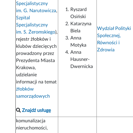
Specjalistyczny
Ryszard
im. G. Narutowicza
,
Osiński
Szpital
Katarzyna
Specjalistyczny
Wydział Polityki
Biela
im. S. Żeromskiego
),
Społecznej,
Anna
rejestr żłobków i
Równości i
Motyka
klubów dziecięcych
Zdrowia
Anna
prowadzony przez
Hausner-
Prezydenta Miasta
Dwernicka
Krakowa,
udzielanie
informacji na temat
żłobków
samorządowych
Znajdź usługę
komunalizacja
nieruchomości,