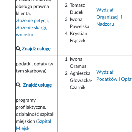
Tomasz
obsługa prawna
Wydział
Dudek
klienta,
Organizacji i
Iwona
złożenie petycji,
Nadzoru
Pawelska
złożenie skargi,
Krystian
wniosku
Frączek
Znajdź usługę
Iwona
podatki, opłaty (w
Oramus
tym skarbowa)
Wydział
Agnieszka
Podatków i Opła
Głowacka-
Znajdź usługę
Czarnik
programy
profilaktyczne,
działalność szpitali
miejskich (
Szpital
Miejski