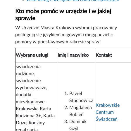
Kto może pomóc w urzędzie i w jakiej
sprawie
W Urzędzie Miasta Krakowa wybrani pracownicy
posługują się językiem migowym i mogą udzielić
pomocy w podstawowym zakresie spraw:
Wybrane usługi
Imię i nazwisko
Kontakt
świadczenia
rodzinne,
świadczenie
wychowawcze,
Paweł
dodatki
Stachowicz
mieszkaniowe,
Krakowskie
Magdalena
Krakowska Karta
Centrum
Bubień
Rodzinna 3+, Karta
Świadczeń
Dominik
Dużej Rodziny,
Gzyl
repatriacja,