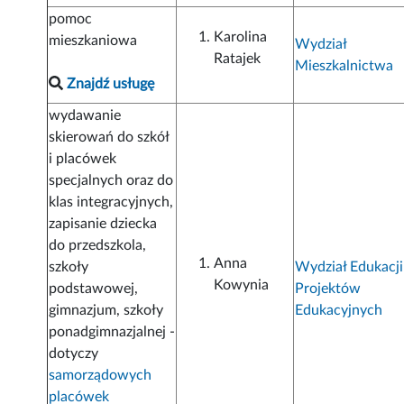
pomoc
Karolina
mieszkaniowa
Wydział
Ratajek
Mieszkalnictwa
Znajdź usługę
wydawanie
skierowań do szkół
i placówek
specjalnych oraz do
klas integracyjnych,
zapisanie dziecka
do przedszkola,
Anna
szkoły
Wydział Edukacji
Kowynia
podstawowej,
Projektów
gimnazjum, szkoły
Edukacyjnych
ponadgimnazjalnej -
dotyczy
samorządowych
placówek