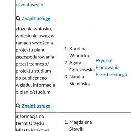
oświatowych
Znajdź usługę
złożenie wniosku,
wniesienie uwag w
ramach wyłożenia
Karolina
projektu planu
Winnicka
zagospodarowania
Wydział
Agata
przestrzennego/
Planowania
Gorczowska
projektu studium
Przestrzennego
Natalia
do publicznego
Siemińska
wglądu, informacja
o planie/studium
Znajdź usługę
informacja na
Magdalena
temat Urzędu
Słowik
Miasta Krakowa,