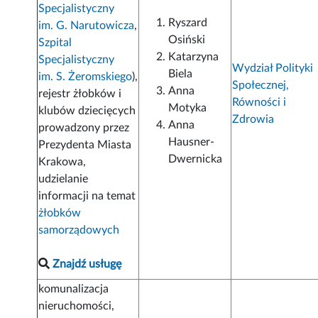
Specjalistyczny
Ryszard
im. G. Narutowicza
,
Osiński
Szpital
Katarzyna
Specjalistyczny
Wydział Polityki
Biela
im. S. Żeromskiego
),
Społecznej,
Anna
rejestr żłobków i
Równości i
Motyka
klubów dziecięcych
Zdrowia
Anna
prowadzony przez
Hausner-
Prezydenta Miasta
Dwernicka
Krakowa,
udzielanie
informacji na temat
żłobków
samorządowych
Znajdź usługę
komunalizacja
nieruchomości,