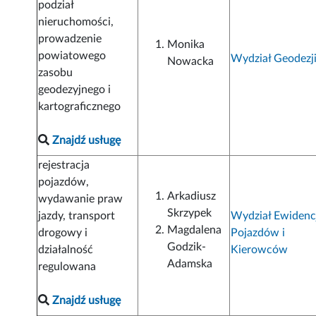
podział
nieruchomości,
prowadzenie
Monika
powiatowego
Wydział Geodezj
Nowacka
zasobu
geodezyjnego i
kartograficznego
Znajdź usługę
rejestracja
pojazdów,
Arkadiusz
wydawanie praw
Skrzypek
jazdy, transport
Wydział Ewidenc
Magdalena
drogowy i
Pojazdów i
Godzik-
działalność
Kierowców
Adamska
regulowana
Znajdź usługę