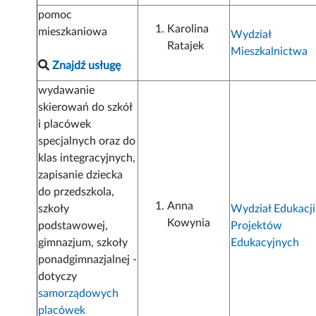
pomoc
Karolina
mieszkaniowa
Wydział
Ratajek
Mieszkalnictwa
Znajdź usługę
wydawanie
skierowań do szkół
i placówek
specjalnych oraz do
klas integracyjnych,
zapisanie dziecka
do przedszkola,
Anna
szkoły
Wydział Edukacji
Kowynia
podstawowej,
Projektów
gimnazjum, szkoły
Edukacyjnych
ponadgimnazjalnej -
dotyczy
samorządowych
placówek