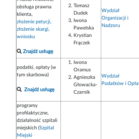
Tomasz
obsługa prawna
Wydział
Dudek
klienta,
Organizacji i
Iwona
złożenie petycji,
Nadzoru
Pawelska
złożenie skargi,
Krystian
wniosku
Frączek
Znajdź usługę
Iwona
podatki, opłaty (w
Oramus
tym skarbowa)
Wydział
Agnieszka
Podatków i Opła
Głowacka-
Znajdź usługę
Czarnik
programy
profilaktyczne,
działalność szpitali
miejskich (
Szpital
Miejski