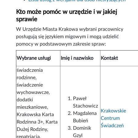
Kto może pomóc w urzędzie i w jakiej
sprawie
W Urzędzie Miasta Krakowa wybrani pracownicy
posługują się językiem migowym i mogą udzielić
pomocy w podstawowym zakresie spraw:
Wybrane usługi
Imię i nazwisko
Kontakt
świadczenia
rodzinne,
świadczenie
wychowawcze,
Paweł
dodatki
Stachowicz
mieszkaniowe,
Krakowskie
Magdalena
Krakowska Karta
Centrum
Bubień
Rodzinna 3+, Karta
Świadczeń
Dominik
Dużej Rodziny,
Gzyl
repatriacja,