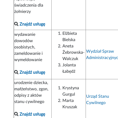
świadczenia dla
żołnierzy
Znajdź usługę
Elżbieta
wydawanie
Bielska
dowodów
Aneta
osobistych,
Wydział Spraw
Żebrowska-
zameldowanie i
Administracyjny
Walczuk
wymeldowanie
Jolanta
Łabędź
Znajdź usługę
urodzenie dziecka,
Krystyna
małżeństwo, zgon,
Gurgul
odpisy z aktów
Urząd Stanu
Marta
stanu cywilnego
Cywilnego
Kruszak
Znajdź usługę