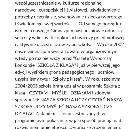
współuczestniczenie w kulturze regionalnej,
narodowej, europejskiej i światowej, uświadomienie
potrzeby uczenia się, wychowanie dziecka twórczego
i świadomego swej wartości. Od samego początku
istnienia naszego Gimnazjum nasi uczniowie odnoszą
sukcesy w licznych konkursach wiedzy przedmiotowej
i aktywnie uczestnicza w życiu szkoły. W roku 2002
nasze Gimnazjum wystartowało w organizowanym
wtedy po raz pierwszy przez "Gazetę Wyborczą"
konkursie "SZKOŁA Z KLASĄ" i już w pierwszej jego
edycji wysiłkiem grona pedagogicznego i uczniów
uzyskaliśmy tytuł "Szkoły z klasą" . W roku szkolnym
2004/2005 szkoła brała udział w programie Szkoła z
klasą - CZYTAM - MYŚLĘ - DZIAŁAM i zdobyła
sprawności: NASZA SZKOŁA UCZY CZYTAĆ NASZA
SZKOŁA UCZY MYŚLEĆ NASZA SZKOŁA UCZY
DZIAŁAĆ Zadaniem szkół uczestniczących w
programie było pokazanie, w jaki sposób pracują nad
rozwijaniem umiejętności: czytania ze zrozumieniem,