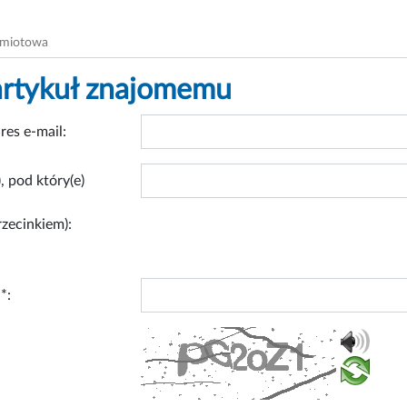
dmiotowa
artykuł znajomemu
res e-mail:
, pod który(e)
rzecinkiem):
*: