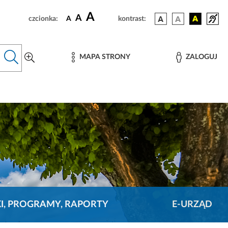
A
A
czcionka:
A
kontrast:
MAPA STRONY
ZALOGUJ
KI, PROGRAMY, RAPORTY
E-URZĄD