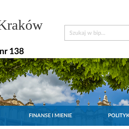
 Kraków
Szukaj w bip
nr 138
FINANSE I MIENIE
POLITY