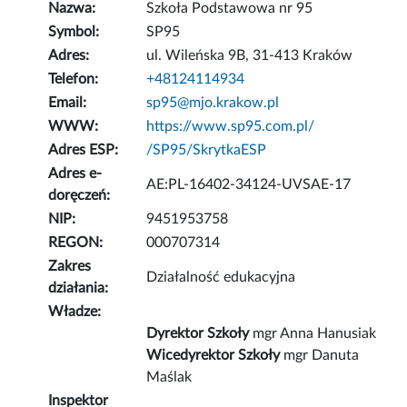
Nazwa:
Szkoła Podstawowa nr 95
Symbol:
SP95
Adres:
ul. Wileńska 9B, 31-413 Kraków
Telefon:
+48124114934
Email:
sp95@mjo.krakow.pl
WWW:
https://www.sp95.com.pl/
Adres ESP:
/SP95/SkrytkaESP
Adres e-
AE:PL-16402-34124-UVSAE-17
doręczeń:
NIP:
9451953758
REGON:
000707314
Zakres
Działalność edukacyjna
działania:
Władze:
Dyrektor Szkoły
mgr Anna Hanusiak
Wicedyrektor Szkoły
mgr Danuta
Maślak
Inspektor