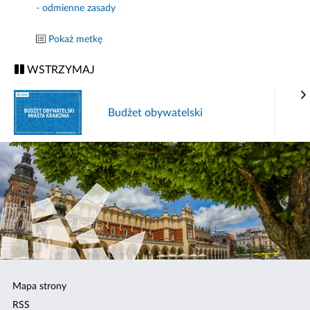
- odmienne zasady
Pokaż metkę
WSTRZYMAJ
Budżet obywatelski
Mapa strony
RSS