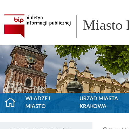
Miasto
WŁADZE I
URZĄD MIASTA
MIASTO
KRAKOWA