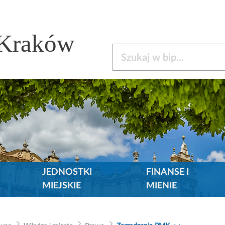
 Kraków
Szukaj w bip
JEDNOSTKI
FINANSE I
MIEJSKIE
MIENIE