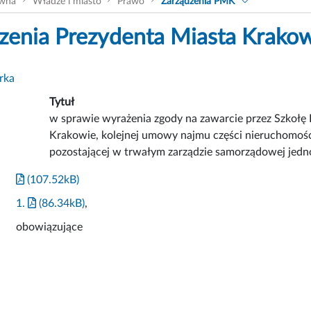
ówna
Władze i miasto
Prawo
Zarządzenia PMK
zenia Prezydenta Miasta Krako
rka
Tytuł
w sprawie wyrażenia zgody na zawarcie przez Szkołę
Krakowie, kolejnej umowy najmu części nieruchomośc
pozostającej w trwałym zarządzie samorządowej jedn
(107.52kB)
1.
(86.34kB)
,
obowiązujące