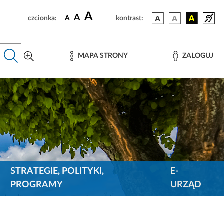
A
A
czcionka:
A
kontrast:
MAPA STRONY
ZALOGUJ
STRATEGIE, POLITYKI,
E-
PROGRAMY
URZĄD